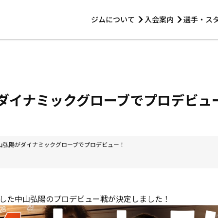
ジムについて
入会案内
選手・ス
HOME
ジムについて
トレーニング
見学・1日体験
 第2原嶋ビル1F
トレーニング
アマ・スパー各大会・キッズ
法人会員について
アマ・スパー各大会・キッズ
 14:00〜19:00
陽がダイナミックグローブでプロデビュ
選手・スタッフ
2中山弘陽がダイナミックグローブでプロデビュー！
した中山弘陽のプロデビュー戦が決定しました！