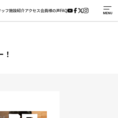
タッフ
施設紹介
アクセス
会員様の声
FAQ
MENU
入会案内
会員様の声
見学・1日体験
よくあるご質問
法人会員について
お知らせ
施設紹介
サポーター募集
ー！
アクセス
お問い合わせ
個人情報保護方針