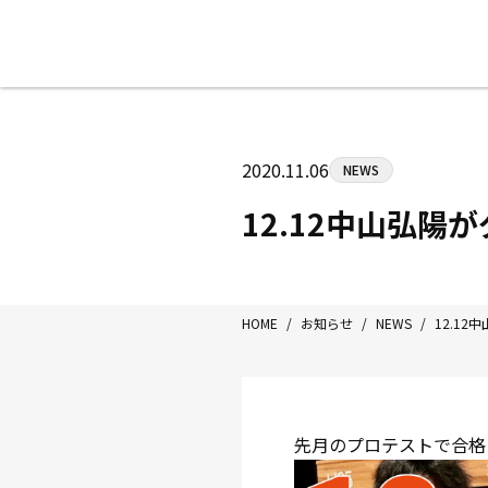
八王子中屋ボクシングジム
〒192-0072 東京都八王子市南町3-8
2020.11.06
NEWS
Tel/Fax：042-622-7222
営業時間：月〜土 14:00〜22:00 / 日・祝
12.12中山弘
HOME
/
お知らせ
/
NEWS
/
12.1
先月のプロテストで合格