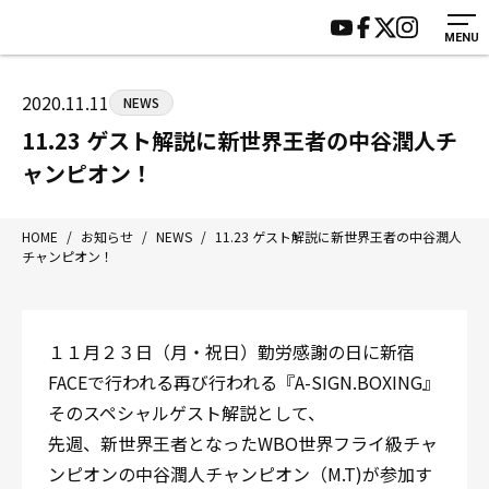
MENU
HOME
施設紹介
ジムについて
アクセス
2020.11.11
NEWS
トレーニング
会員様の声
11.23 ゲスト解説に新世界王者の中谷潤人チ
アマ・スパー各大会・キッズ
よくあるご質問
ャンピオン！
選手・スタッフ
お知らせ
入会案内
サポーター募集
HOME
/
お知らせ
/
NEWS
/
11.23 ゲスト解説に新世界王者の中谷潤人
チャンピオン！
見学・1日体験
お問い合わせ
法人会員について
個人情報保護方針
八王子中屋ボクシングジム
１１月２３日（月・祝日）勤労感謝の日に新宿
〒192-0072 東京都八王子市南町3-8 第2原嶋ビル1F
FACEで行われる再び行われる『A-SIGN.BOXING』
Tel/Fax：042-622-7222
そのスペシャルゲスト解説として、
営業時間：月〜土 14:00〜22:00 / 日・祝 14:00〜19:00
先週、新世界王者となったWBO世界フライ級チャ
ンピオンの中谷潤人チャンピオン（M.T)が参加す