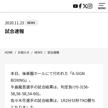
MENU
HOME
施設紹介
ジムについて
アクセス
2020.11.23
NEWS
トレーニング
会員様の声
試合速報
アマ・スパー各大会・キッズ
よくあるご質問
選手・スタッフ
お知らせ
入会案内
サポーター募集
HOME
/
お知らせ
/
NEWS
/
試合速報
見学・1日体験
お問い合わせ
法人会員について
個人情報保護方針
本日、後楽園ホールにて行われた『A-SIGN
八王子中屋ボクシングジム
BOXING』。
〒192-0072 東京都八王子市南町3-8 第2原嶋ビル1F
牛島龍吾選手の試合結果は、判定負け0-3(56-
Tel/Fax：042-622-7222
58,56-58,54-60)。
営業時間：月〜土 14:00〜22:00 / 日・祝 14:00〜19:00
佐々木尽選手の試合結果は、1R2分53秒TKO勝ち
となりました。