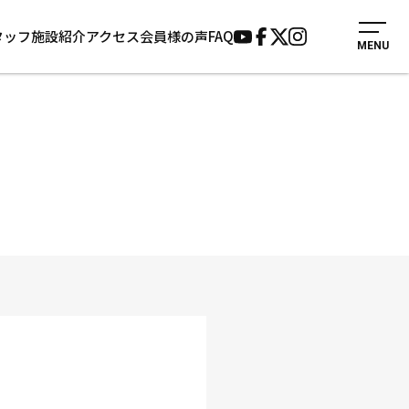
タッフ
施設紹介
アクセス
会員様の声
FAQ
MENU
入会案内
会員様の声
見学・1日体験
よくあるご質問
法人会員について
お知らせ
施設紹介
サポーター募集
アクセス
お問い合わせ
個人情報保護方針