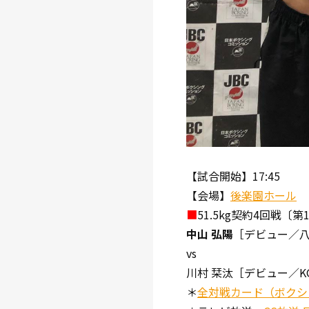
【試合開始】17:45
【会場】
後楽園ホール
■
51.5kg契約4回戦〔第
中山 弘陽
［デビュー／
vs
川村 栞汰［デビュー／K
＊
全対戦カード（ボクシ