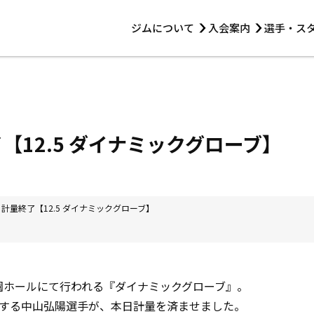
ジムについて
入会案内
選手・ス
HOME
ジムについて
トレーニング
見学・1日体験
 第2原嶋ビル1F
トレーニング
アマ・スパー各大会・キッズ
法人会員について
アマ・スパー各大会・キッズ
 14:00〜19:00
【12.5 ダイナミックグローブ】
選手・スタッフ
 計量終了【12.5 ダイナミックグローブ】
楽園ホールにて行われる『ダイナミックグローブ』。
する中山弘陽選手が、本日計量を済ませました。