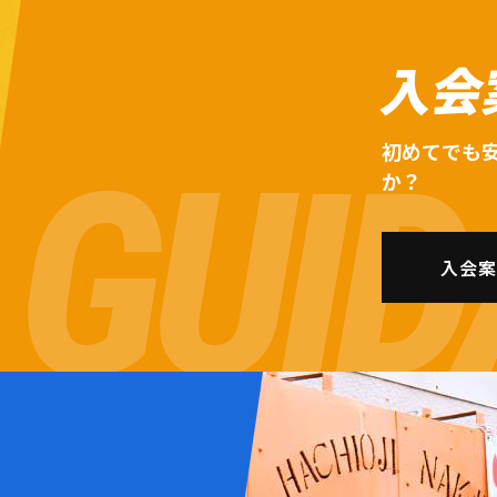
入会
初めてでも
か？
入会案