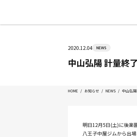
八王子中屋ボクシングジム
〒192-0072 東京都八王子市南町3-8
2020.12.04
NEWS
Tel/Fax：042-622-7222
営業時間：月〜土 14:00〜22:00 / 日・祝
中山弘陽 計量終了
HOME
/
お知らせ
/
NEWS
/
中山弘陽
明日12月5日(土)に後
八王子中屋ジムから出場