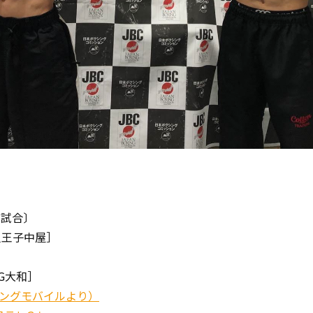
1試合〕
八王子中屋］
G大和］
ングモバイルより）