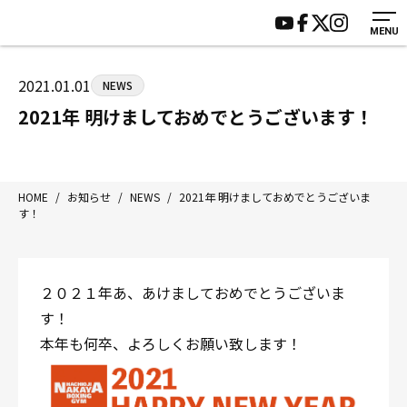
MENU
HOME
施設紹介
ジムについて
アクセス
2021.01.01
NEWS
トレーニング
会員様の声
2021年 明けましておめでとうございます！
アマ・スパー各大会・キッズ
よくあるご質問
選手・スタッフ
お知らせ
入会案内
サポーター募集
HOME
/
お知らせ
/
NEWS
/
2021年 明けましておめでとうございま
す！
見学・1日体験
お問い合わせ
法人会員について
個人情報保護方針
八王子中屋ボクシングジム
２０２１年あ、あけましておめでとうございま
〒192-0072 東京都八王子市南町3-8 第2原嶋ビル1F
す！
Tel/Fax：042-622-7222
本年も何卒、よろしくお願い致します！
営業時間：月〜土 14:00〜22:00 / 日・祝 14:00〜19:00