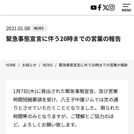
MENU
HOME
施設紹介
ジムについて
アクセス
2021.01.08
NEWS
トレーニング
会員様の声
緊急事態宣言に伴う20時までの営業の報告
アマ・スパー各大会・キッズ
よくあるご質問
選手・スタッフ
お知らせ
入会案内
サポーター募集
HOME
/
お知らせ
/
NEWS
/
緊急事態宣言に伴う20時までの営業の報告
見学・1日体験
お問い合わせ
法人会員について
個人情報保護方針
1月7日(木)に発出された緊急事態宣言、及び営業
八王子中屋ボクシングジム
時間短縮要請を受け、八王子中屋ジムでは次の通
〒192-0072 東京都八王子市南町3-8 第2原嶋ビル1F
りとさせていただくこととなりました。 限られた
Tel/Fax：042-622-7222
時間帯のみとなりますが、ご理解とご協力のほ
営業時間：月〜土 14:00〜22:00 / 日・祝 14:00〜19:00
ど、よろしくお願い致します。