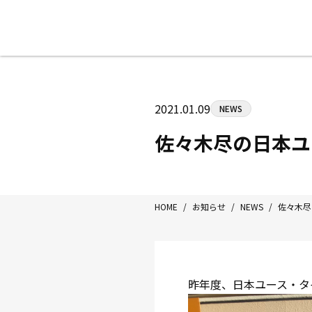
八王子中屋ボクシングジム
〒192-0072 東京都八王子市南町3-8
2021.01.09
NEWS
Tel/Fax：042-622-7222
営業時間：月〜土 14:00〜22:00 / 日・祝
佐々木尽の日本ユ
HOME
/
お知らせ
/
NEWS
/
佐々木尽
昨年度、日本ユース・タ