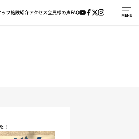
タッフ
施設紹介
アクセス
会員様の声
FAQ
MENU
入会案内
会員様の声
見学・1日体験
よくあるご質問
法人会員について
お知らせ
施設紹介
サポーター募集
アクセス
お問い合わせ
個人情報保護方針
た！