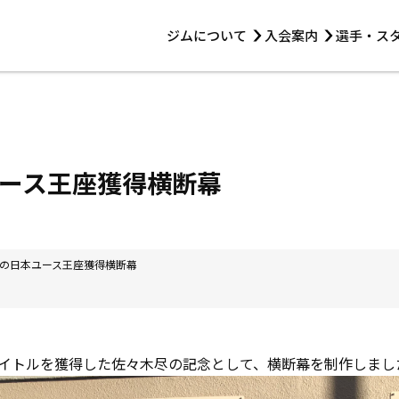
ジムについて
入会案内
選手・ス
HOME
ジムについて
トレーニング
見学・1日体験
 第2原嶋ビル1F
トレーニング
アマ・スパー各大会・キッズ
法人会員について
アマ・スパー各大会・キッズ
 14:00〜19:00
ース王座獲得横断幕
選手・スタッフ
の日本ユース王座獲得横断幕
イトルを獲得した佐々木尽の記念として、横断幕を制作しまし