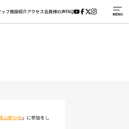
タッフ
施設紹介
アクセス
会員様の声
FAQ
MENU
入会案内
会員様の声
見学・1日体験
よくあるご質問
法人会員について
お知らせ
施設紹介
サポーター募集
アクセス
お問い合わせ
個人情報保護方針
尾山節分会
』に参加をし