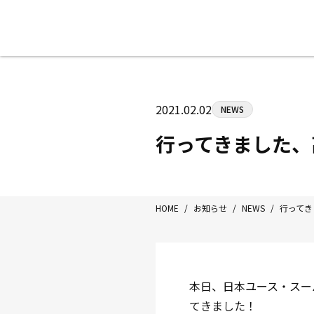
八王子中屋ボクシングジム
〒192-0072 東京都八王子市南町3-8
2021.02.02
NEWS
Tel/Fax：042-622-7222
営業時間：月〜土 14:00〜22:00 / 日・祝
行ってきました、
HOME
/
お知らせ
/
NEWS
/
行ってき
本日、日本ユース・スー
てきました！