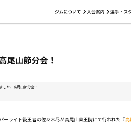
ジムについて
入会案内
選手・ス
HOME
ジムについて
トレーニング
見学・1日体験
 第2原嶋ビル1F
トレーニング
アマ・スパー各大会・キッズ
法人会員について
アマ・スパー各大会・キッズ
 14:00〜19:00
高尾山節分会！
選手・スタッフ
ました、高尾山節分会！
パーライト級王者の佐々木尽が高尾山薬王院にて行われた『
高