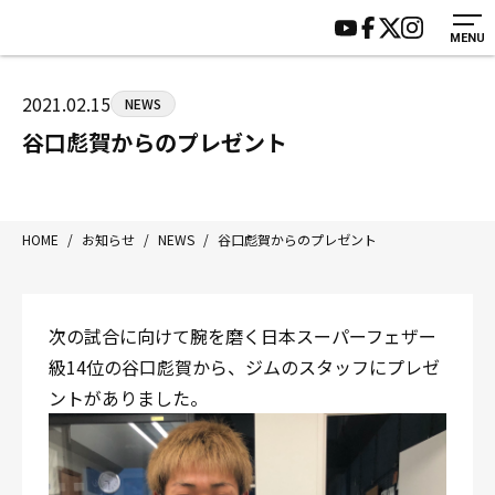
MENU
HOME
施設紹介
ジムについて
アクセス
2021.02.15
NEWS
トレーニング
会員様の声
谷口彪賀からのプレゼント
アマ・スパー各大会・キッズ
よくあるご質問
選手・スタッフ
お知らせ
入会案内
サポーター募集
HOME
/
お知らせ
/
NEWS
/
谷口彪賀からのプレゼント
見学・1日体験
お問い合わせ
法人会員について
個人情報保護方針
次の試合に向けて腕を磨く日本スーパーフェザー
八王子中屋ボクシングジム
級14位の谷口彪賀から、ジムのスタッフにプレゼ
〒192-0072 東京都八王子市南町3-8 第2原嶋ビル1F
ントがありました。
Tel/Fax：042-622-7222
営業時間：月〜土 14:00〜22:00 / 日・祝 14:00〜19:00