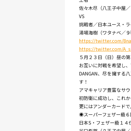
佐々木尽（八王子中屋／
VS
挑戦者／日本ユース・ラ
湯場海樹（ワタナベ／９
https://twitter.com/8
https://twitter.com/A
５月２３日（日）昼の第
お互いに対戦を希望し、
DANGAN、尽を擁する
す！
アマキャリア豊富なサウ
初防衛に成功し、これか
更にはアンダーカードで
◉スーパーフェザー級６
日本S・フェザー級１
谷口彪賀（八王子中屋／