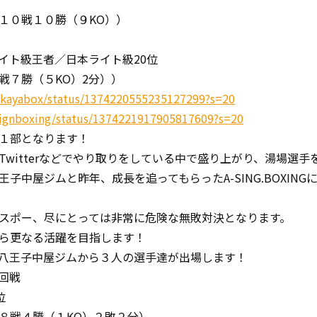
１０戦１０勝（９KO））
イト級王者／日本ライト級20位
戦７勝（５KO）2分））
nakayabox/status/1374220555235127299?s=20
_signboxing/status/1374221917905817609?s=20
１部となります！
Twitterなどでやり取りをしている中で盛り上がり、湯場選手
八王子中屋ジムと昨年、成長を追ってもらったA-SING.BOXIN
スポー、尽にとっては非常に危険な無敗対決となります。
ら更なる活躍を目指します！
八王子中屋ジムから３人の選手達が出場します！
回戦
４位
８戦４勝（１KO）２敗２分）