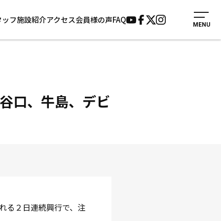
タッフ
施設紹介
アクセス
会員様の声
FAQ
MENU
入会案内
会員様の声
見学・1日体験
よくあるご質問
法人会員について
お知らせ
施設紹介
サポーター募集
樹＆谷口、牛島、デビ
アクセス
お問い合わせ
個人情報保護方針
される２日連続興行で、注