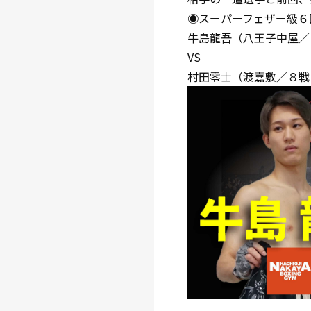
◉スーパーフェザー級６
牛島龍吾（八王子中屋／
VS
村田零士（渡嘉敷／８戦