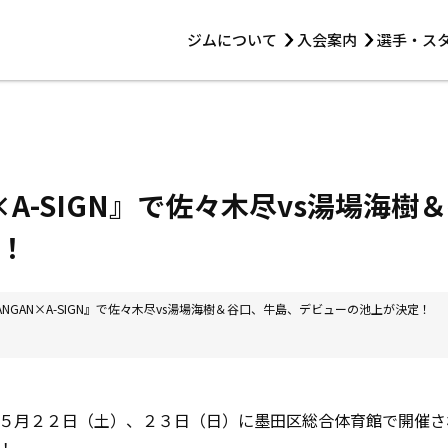
ジムについて
入会案内
選手・ス
HOME
ジムについて
トレーニング
見学・1日体験
 第2原嶋ビル1F
トレーニング
アマ・スパー各大会・キッズ
法人会員について
アマ・スパー各大会・キッズ
 14:00〜19:00
AN×A-SIGN』で佐々木尽vs湯場海
選手・スタッフ
！
『DANGAN×A-SIGN』で佐々木尽vs湯場海樹＆谷口、牛島、デビューの池上が決定！
れた５月２２日（土）、２３日（日）に墨田区総合体育館で開催