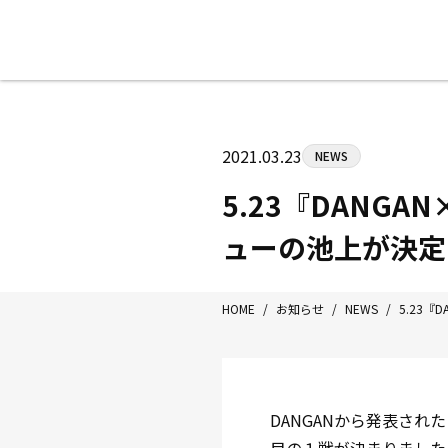
八王子中屋ボクシングジム
〒192-0072 東京都八王子市南町3-8
2021.03.23
NEWS
Tel/Fax：042-622-7222
営業時間：月〜土 14:00〜22:00 / 日・祝
5.23『DANG
ューの池上が決定
HOME
/
お知らせ
/
NEWS
/
5.23
DANGANから発表さ