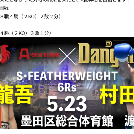
回戦
８戦４勝（２KO）２敗２分）
４勝（２KO）３敗１分）