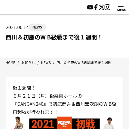
MENU
HOME
施設紹介
ジムについて
アクセス
2021.06.14
NEWS
トレーニング
会員様の声
西川＆初鹿のW B級戦まで後１週間！
アマ・スパー各大会・キッズ
よくあるご質問
選手・スタッフ
お知らせ
入会案内
サポーター募集
HOME
/
お知らせ
/
NEWS
/
西川＆初鹿のW B級戦まで後１週間！
見学・1日体験
お問い合わせ
法人会員について
個人情報保護方針
後１週間！
八王子中屋ボクシングジム
６月２１日（月）後楽園ホールの
〒192-0072 東京都八王子市南町3-8 第2原嶋ビル1F
『DANGAN240』で初鹿健吾＆西川宏次朗のW B級
Tel/Fax：042-622-7222
再起戦が行われます！
営業時間：月〜土 14:00〜22:00 / 日・祝 14:00〜19:00