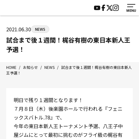
MENU
HOME
施設紹介
ジムについて
アクセス
2021.06.30
NEWS
トレーニング
会員様の声
試合まで後１週間！梶谷有樹の東日本新人王
アマ・スパー各大会・キッズ
よくあるご質問
予選！
選手・スタッフ
お知らせ
入会案内
サポーター募集
HOME
/
お知らせ
/
NEWS
/
試合まで後１週間！梶谷有樹の東日本新人
王予選！
見学・1日体験
お問い合わせ
法人会員について
個人情報保護方針
八王子中屋ボクシングジム
明日で残り１週間となります！
〒192-0072 東京都八王子市南町3-8 第2原嶋ビル1F
７月８日（木）後楽園ホールで行われる『フェニ
Tel/Fax：042-622-7222
ックスバトル.78』で、
営業時間：月〜土 14:00〜22:00 / 日・祝 14:00〜19:00
今年の東日本新人王トーナメント予選、八王子中
屋ジムにとって最初に挑むのがフライ級の梶谷有