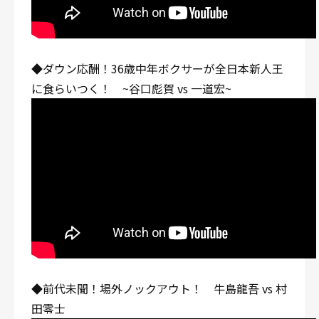
◆ダウン応酬！36歳中年ボクサーが全日本新人王
に食らいつく！ ~谷口彪賀 vs 一道宏~
◆前代未聞！場外ノックアウト！ 牛島龍吾 vs 村
田零士