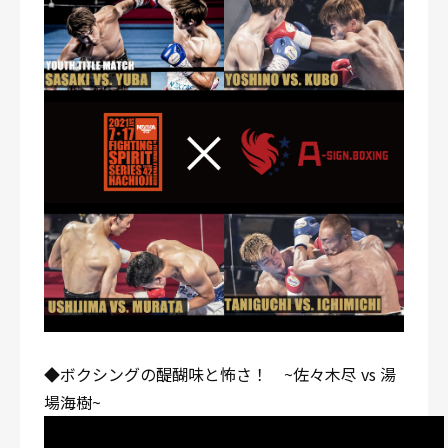
◆ボクシングの醍醐味と怖さ！ ~佐々木尽 vs 湯
場海樹~