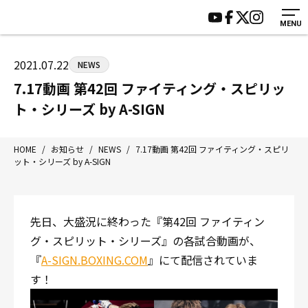
MENU
HOME
施設紹介
ジムについて
アクセス
2021.07.22
NEWS
トレーニング
会員様の声
7.17動画 第42回 ファイティング・スピリッ
アマ・スパー各大会・キッズ
よくあるご質問
ト・シリーズ by A-SIGN
選手・スタッフ
お知らせ
入会案内
サポーター募集
HOME
/
お知らせ
/
NEWS
/
7.17動画 第42回 ファイティング・スピリ
ット・シリーズ by A-SIGN
見学・1日体験
お問い合わせ
法人会員について
個人情報保護方針
八王子中屋ボクシングジム
先日、大盛況に終わった『第42回 ファイティン
〒192-0072 東京都八王子市南町3-8 第2原嶋ビル1F
グ・スピリット・シリーズ』の各試合動画が、
Tel/Fax：042-622-7222
『
A-SIGN.BOXING.COM
』にて配信されていま
営業時間：月〜土 14:00〜22:00 / 日・祝 14:00〜19:00
す！