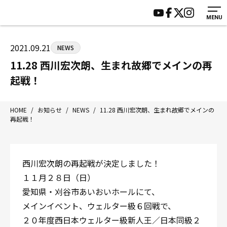
MENU
HOME
施設紹介
ジムについて
アクセス
2021.09.21
NEWS
トレーニング
会員様の声
11.28 西川宏次朗、生まれ故郷でメインの再
アマ・スパー各大会・キッズ
よくあるご質問
起戦！
選手・スタッフ
お知らせ
入会案内
サポーター募集
HOME
/
お知らせ
/
NEWS
/
11.28 西川宏次朗、生まれ故郷でメインの
再起戦！
見学・1日体験
お問い合わせ
法人会員について
個人情報保護方針
八王子中屋ボクシングジム
西川宏次朗の再起戦が決定しました！
〒192-0072 東京都八王子市南町3-8 第2原嶋ビル1F
１１月２８日（日）
Tel/Fax：042-622-7222
愛知県・刈谷市あいおいホールにて、
営業時間：月〜土 14:00〜22:00 / 日・祝 14:00〜19:00
メインイベント、ウェルター級６回戦で、
２０年度西日本ウェルター級新人王／日本同級２