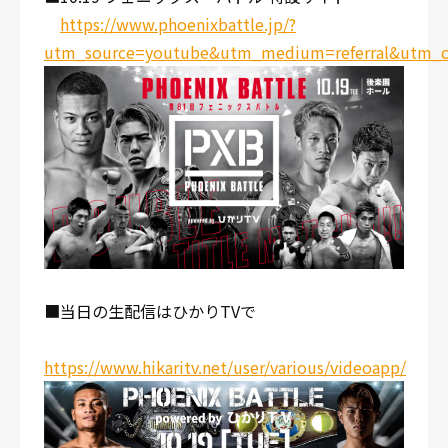
https://www.phoenixbattle.jp/?
utm_source=youtube&utm_medium=referral&utm_c
■当日の生配信はひかりTVで
https://www.hikaritv.net/user/various/videoapp/