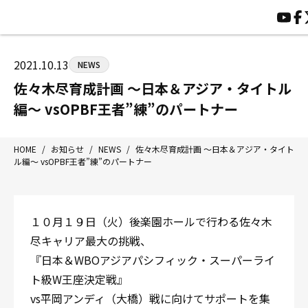
HOME
施設紹介
ジムについて
アクセス
2021.10.13
NEWS
トレーニング
会員様の声
佐々木尽育成計画 〜日本＆アジア・タイトル
アマ・スパー各大会・キッズ
よくあるご質問
編〜 vsOPBF王者”練”のパートナー
選手・スタッフ
お知らせ
入会案内
サポーター募集
HOME
/
お知らせ
/
NEWS
/
佐々木尽育成計画 〜日本＆アジア・タイト
ル編〜 vsOPBF王者”練”のパートナー
見学・1日体験
お問い合わせ
法人会員について
個人情報保護方針
八王子中屋ボクシングジム
１０月１９日（火）後楽園ホールで行わる佐々木
〒192-0072 東京都八王子市南町3-8 第2原嶋ビル1F
尽キャリア最大の挑戦、
Tel/Fax：042-622-7222
『日本＆WBOアジアパシフィック・スーパーライ
営業時間：月〜土 14:00〜22:00 / 日・祝 14:00〜19:00
ト級W王座決定戦』
vs平岡アンディ（大橋）戦に向けてサポートを集