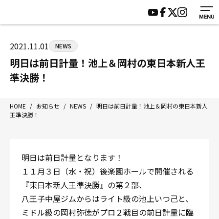
MENU
HOME
施設紹介
ジムについて
アクセス
2021.11.01
NEWS
トレーニング
会員様の声
明日は前日計量！池上＆岡村の東日本新人王
アマ・スパー各大会・キッズ
よくあるご質問
準決勝！
選手・スタッフ
お知らせ
入会案内
サポーター募集
HOME
/
お知らせ
/
NEWS
/
明日は前日計量！池上＆岡村の東日本新人
王準決勝！
見学・1日体験
お問い合わせ
法人会員について
個人情報保護方針
八王子中屋ボクシングジム
明日は前日計量となります！
〒192-0072 東京都八王子市南町3-8 第2原嶋ビル1F
１１月３日（水・祝）後楽園ホールで開催される
Tel/Fax：042-622-7222
『東日本新人王準決勝』の第２部、
営業時間：月〜土 14:00〜22:00 / 日・祝 14:00〜19:00
八王子中屋ジムからはライト級の池上いつ己と、
ミドル級の岡村弥徳がプロ２戦目の前日計量に臨