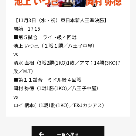
【11月3日（水・祝）東日本新人王準決勝】
開始 17:15
■第５試合 ライト級４回戦
池上 いつ己（１戦１勝／八王子中屋）
vs
清水 直樹（3戦2勝(1KO)1敗／アマ：14勝(3KO)7
敗／M.T）
■第１１試合 ミドル級４回戦
岡村 弥徳（1戦1勝(1KO)／八王子中屋）
vs
ロイ 柄本(（1戦1勝(1KO)／E&Jカシアス）
一覧へ戻る