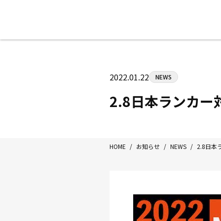
八王子中屋ボクシングジム
〒192-0072 東京都八王子市南町3-8
2022.01.22
NEWS
Tel/Fax：042-622-7222
営業時間：月〜土 14:00〜22:00 / 日・祝
2.8日本ランカ
HOME
/
お知らせ
/
NEWS
/
2.8日