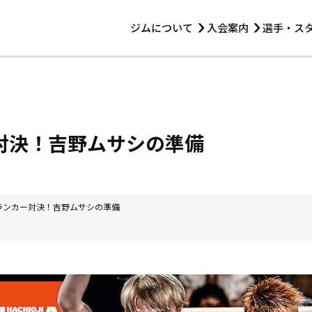
ジムについて
入会案内
選手・ス
HOME
ジムについて
トレーニング
見学・1日体験
 第2原嶋ビル1F
トレーニング
アマ・スパー各大会・キッズ
法人会員について
アマ・スパー各大会・キッズ
 14:00〜19:00
ー対決！吉野ムサシの準備
選手・スタッフ
本ランカー対決！吉野ムサシの準備