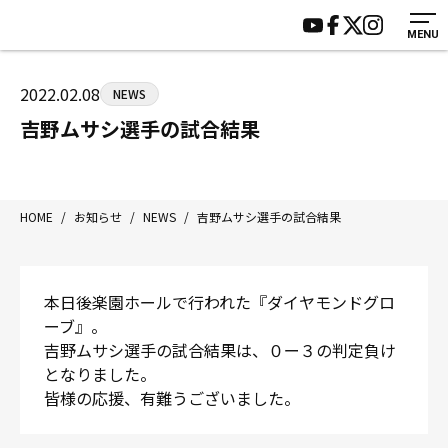
MENU
HOME
施設紹介
ジムについて
アクセス
2022.02.08
NEWS
トレーニング
会員様の声
吉野ムサシ選手の試合結果
アマ・スパー各大会・キッズ
よくあるご質問
選手・スタッフ
お知らせ
入会案内
サポーター募集
HOME
/
お知らせ
/
NEWS
/
吉野ムサシ選手の試合結果
見学・1日体験
お問い合わせ
法人会員について
個人情報保護方針
本日後楽園ホールで行われた『ダイヤモンドグロ
八王子中屋ボクシングジム
ーブ』。
〒192-0072 東京都八王子市南町3-8 第2原嶋ビル1F
吉野ムサシ選手の試合結果は、０ー３の判定負け
Tel/Fax：042-622-7222
となりました。
営業時間：月〜土 14:00〜22:00 / 日・祝 14:00〜19:00
皆様の応援、有難うございました。