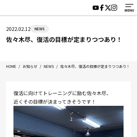
MENU
HOME
施設紹介
ジムについて
アクセス
2022.02.12
NEWS
トレーニング
会員様の声
佐々木尽、復活の目標が定まりつつあり！
アマ・スパー各大会・キッズ
よくあるご質問
選手・スタッフ
お知らせ
入会案内
サポーター募集
HOME
/
お知らせ
/
NEWS
/
佐々木尽、復活の目標が定まりつつあり！
見学・1日体験
お問い合わせ
法人会員について
個人情報保護方針
復活に向けてトレーニングに励む佐々木尽、
八王子中屋ボクシングジム
近くその目標が決まってきそうです！
〒192-0072 東京都八王子市南町3-8 第2原嶋ビル1F
Tel/Fax：042-622-7222
営業時間：月〜土 14:00〜22:00 / 日・祝 14:00〜19:00