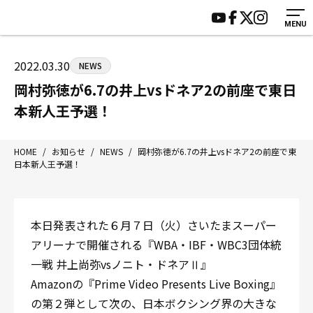
MENU
HOME
施設紹介
ジムについて
アクセス
2022.03.30
NEWS
トレーニング
会員様の声
岡村弥徳が6.7の井上vsドネア2の前座で東日
アマ・スパー各大会・キッズ
よくあるご質問
本新人王予選！
選手・スタッフ
お知らせ
入会案内
サポーター募集
HOME
/
お知らせ
/
NEWS
/
岡村弥徳が6.7の井上vsドネア2の前座で東
日本新人王予選！
見学・1日体験
お問い合わせ
法人会員について
個人情報保護方針
八王子中屋ボクシングジム
本日発表された６月７日（火）さいたまスーパー
〒192-0072 東京都八王子市南町3-8 第2原嶋ビル1F
アリーナで開催される『WBA・IBF・WBC3団体統
Tel/Fax：042-622-7222
一戦 井上尚弥vsノニト・ドネアⅡ』
営業時間：月〜土 14:00〜22:00 / 日・祝 14:00〜19:00
Amazonの『Prime Video Presents Live Boxing』
の第２弾として次の、日本ボクシング界の大きな