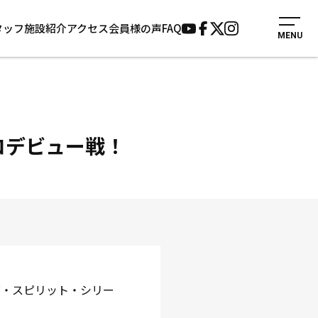
タッフ
施設紹介
アクセス
会員様の声
FAQ
MENU
入会案内
会員様の声
見学・1日体験
よくあるご質問
法人会員について
お知らせ
施設紹介
サポーター募集
ロデビュー戦！
アクセス
お問い合わせ
個人情報保護方針
グ・スピリット・シリー