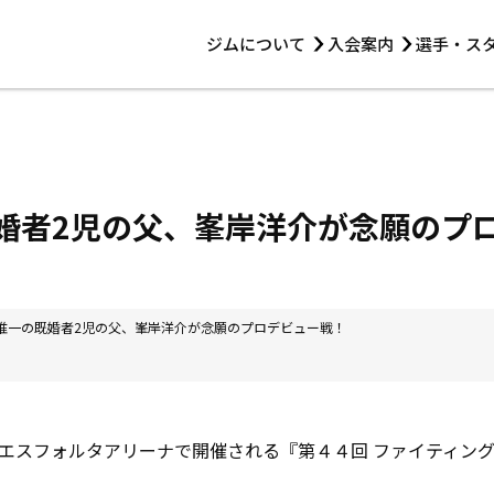
ジムについて
入会案内
選手・ス
HOME
ジムについて
トレーニング
見学・1日体験
 第2原嶋ビル1F
トレーニング
アマ・スパー各大会・キッズ
法人会員について
アマ・スパー各大会・キッズ
 14:00〜19:00
の既婚者2児の父、峯岸洋介が念願のプ
選手・スタッフ
ジム唯一の既婚者2児の父、峯岸洋介が念願のプロデビュー戦！
エスフォルタアリーナで開催される『第４４回 ファイティン