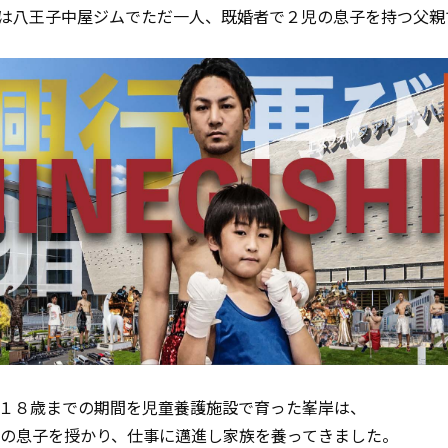
は八王子中屋ジムでただ一人、既婚者で２児の息子を持つ父親
１８歳までの期間を児童養護施設で育った峯岸は、
人の息子を授かり、仕事に邁進し家族を養ってきました。