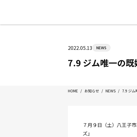
八王子中屋ボクシングジム
〒192-0072 東京都八王子市南町3-8
2022.05.13
NEWS
Tel/Fax：042-622-7222
営業時間：月〜土 14:00〜22:00 / 日・祝
7.9 ジム唯一
HOME
/
お知らせ
/
NEWS
/
7.9 
７月９日（土）八王子市
ズ』