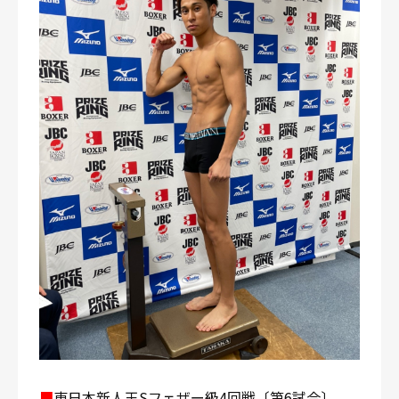
■
東日本新人王Sフェザー級4回戦〔第6試合〕