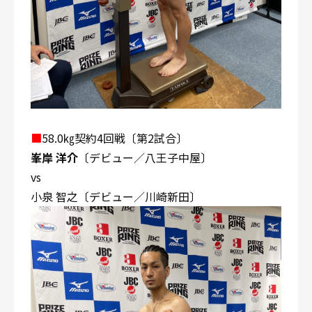
■
58.0㎏契約4回戦〔第2試合〕
峯岸 洋介
〔デビュー／八王子中屋〕
vs
小泉 智之〔デビュー／川崎新田〕