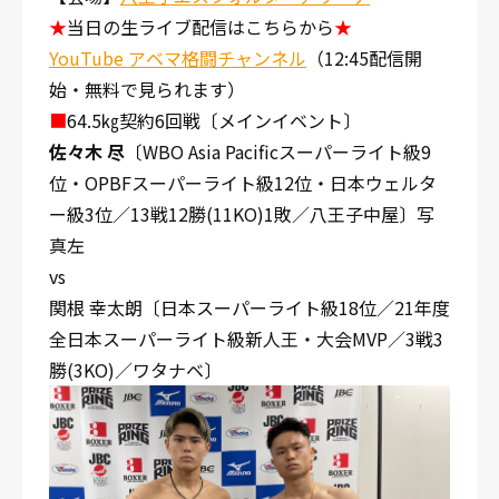
★
当日の生ライブ配信はこちらから
★
YouTube アベマ格闘チャンネル
（12:45配信開
始・無料で見られます）
■
64.5㎏契約6回戦〔メインイベント〕
佐々木 尽
〔WBO Asia Pacificスーパーライト級9
位・OPBFスーパーライト級12位・日本ウェルタ
ー級3位／13戦12勝(11KO)1敗／八王子中屋〕写
真左
vs
関根 幸太朗〔日本スーパーライト級18位／21年度
全日本スーパーライト級新人王・大会MVP／3戦3
勝(3KO)／ワタナベ〕