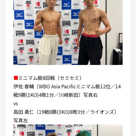
■
ミニマム級8回戦〔セミセミ〕
伊佐 春輔〔WBO Asia Pacificミニマム級12位／14
戦9勝(1KO)4敗1分／川崎新田〕写真右
vs
高田 勇仁〔19戦8勝(3KO)8敗3分／ライオンズ〕
写真左