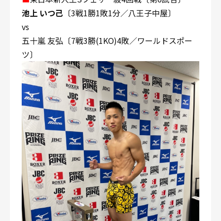
池上 いつ己
〔3戦1勝1敗1分／八王子中屋〕
vs
五十嵐 友弘〔7戦3勝(1KO)4敗／ワールドスポー
ツ〕