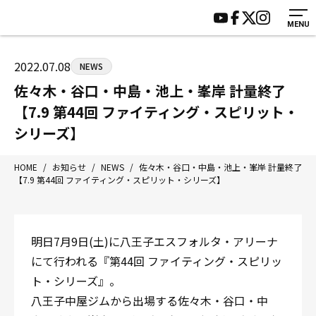
MENU
HOME
施設紹介
ジムについて
アクセス
2022.07.08
NEWS
トレーニング
会員様の声
佐々木・谷口・中島・池上・峯岸 計量終了
アマ・スパー各大会・キッズ
よくあるご質問
【7.9 第44回 ファイティング・スピリット・
選手・スタッフ
お知らせ
シリーズ】
入会案内
サポーター募集
HOME
/
お知らせ
/
NEWS
/
佐々木・谷口・中島・池上・峯岸 計量終了
見学・1日体験
お問い合わせ
【7.9 第44回 ファイティング・スピリット・シリーズ】
法人会員について
個人情報保護方針
八王子中屋ボクシングジム
明日7月9日(土)に八王子エスフォルタ・アリーナ
〒192-0072 東京都八王子市南町3-8 第2原嶋ビル1F
にて行われる『第44回 ファイティング・スピリッ
Tel/Fax：042-622-7222
営業時間：月〜土 14:00〜22:00 / 日・祝 14:00〜19:00
ト・シリーズ』。
八王子中屋ジムから出場する佐々木・谷口・中