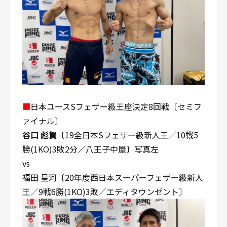
■
日本ユースSフェザー級王座決定8回戦〔セミフ
ァイナル〕
谷口 彪賀
〔19全日本Sフェザー級新人王／10戦5
勝(1KO)3敗2分／八王子中屋〕写真左
vs
福田 星河〔20年度西日本スーパーフェザー級新人
王／9戦6勝(1KO)3敗／エディタウンゼント〕