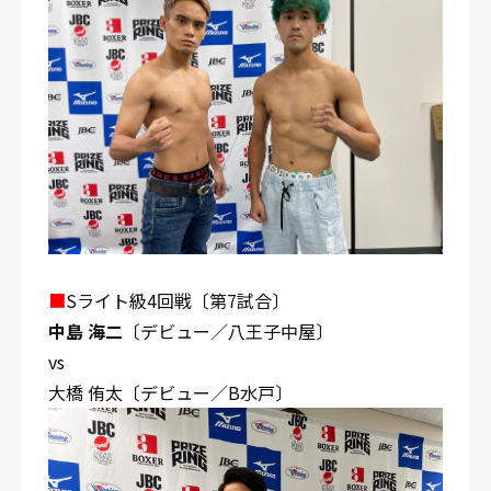
■
Sライト級4回戦〔第7試合〕
中島 海二
〔デビュー／八王子中屋〕
vs
大橋 侑太〔デビュー／B水戸〕