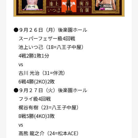
●９月２６日（月）後楽園ホール
スーパーフェザー級4回戦
池上いつ己（18=八王子中屋）
4戦2勝1敗1分
vs
古川 光治（31=伴流）
6戦4勝(2KO)2敗
●９月２７日（火）後楽園ホール
フライ級4回戦
梶谷有樹（23=八王子中屋）
8戦5勝(4KO)3敗
vs
高熊 龍之介（24=松本ACE）