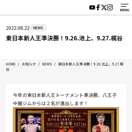
MENU
HOME
施設紹介
ジムについて
アクセス
2022.08.22
NEWS
トレーニング
会員様の声
東日本新人王準決勝！9.26.池上、9.27.梶谷
アマ・スパー各大会・キッズ
よくあるご質問
選手・スタッフ
お知らせ
入会案内
サポーター募集
HOME
/
お知らせ
/
NEWS
/
東日本新人王準決勝！9.26.池上、9.27.梶
谷
見学・1日体験
お問い合わせ
法人会員について
個人情報保護方針
八王子中屋ボクシングジム
今年の東日本新人王トーナメント準決勝、八王子
〒192-0072 東京都八王子市南町3-8 第2原嶋ビル1F
中屋ジムからは２名が進出します！
Tel/Fax：042-622-7222
営業時間：月〜土 14:00〜22:00 / 日・祝 14:00〜19:00