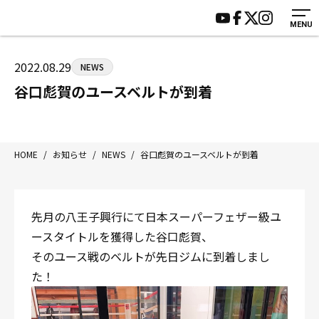
MENU
HOME
施設紹介
ジムについて
アクセス
2022.08.29
NEWS
トレーニング
会員様の声
谷口彪賀のユースベルトが到着
アマ・スパー各大会・キッズ
よくあるご質問
選手・スタッフ
お知らせ
入会案内
サポーター募集
HOME
/
お知らせ
/
NEWS
/
谷口彪賀のユースベルトが到着
見学・1日体験
お問い合わせ
法人会員について
個人情報保護方針
先月の八王子興行にて日本スーパーフェザー級ユ
八王子中屋ボクシングジム
ースタイトルを獲得した谷口彪賀、
〒192-0072 東京都八王子市南町3-8 第2原嶋ビル1F
そのユース戦のベルトが先日ジムに到着しまし
Tel/Fax：042-622-7222
た！
営業時間：月〜土 14:00〜22:00 / 日・祝 14:00〜19:00