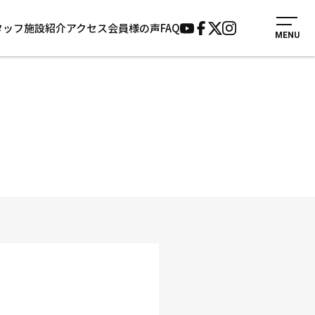
タッフ
施設紹介
アクセス
会員様の声
FAQ
MENU
入会案内
会員様の声
見学・1日体験
よくあるご質問
法人会員について
お知らせ
施設紹介
サポーター募集
アクセス
お問い合わせ
個人情報保護方針