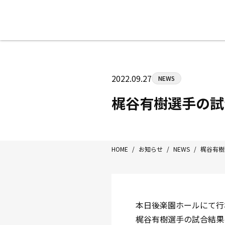
八王子中屋ボクシングジム
〒192-0072 東京都八王子市南町3-8
2022.09.27
NEWS
Tel/Fax：042-622-7222
営業時間：月〜土 14:00〜22:00 / 日・祝
梶谷有樹選手の試
HOME
/
お知らせ
/
NEWS
/
梶谷有樹
本日後楽園ホールにて行
梶谷有樹選手の試合結果