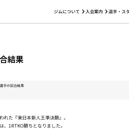
ジムについて
入会案内
選手・ス
HOME
ジムについて
トレーニング
見学・1日体験
 第2原嶋ビル1F
トレーニング
アマ・スパー各大会・キッズ
法人会員について
アマ・スパー各大会・キッズ
 14:00〜19:00
合結果
選手・スタッフ
選手の試合結果
われた『東日本新人王準決勝』。
は、1RTKO勝ちとなりました。