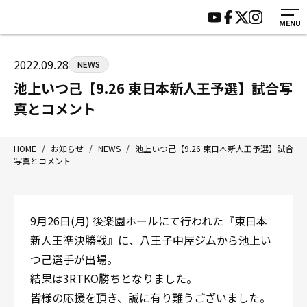
MENU
HOME
施設紹介
ジムについて
アクセス
2022.09.28
NEWS
トレーニング
会員様の声
池上いつ己【9.26 東日本新人王予選】試合写
アマ・スパー各大会・キッズ
よくあるご質問
真とコメント
選手・スタッフ
お知らせ
入会案内
サポーター募集
HOME
/
お知らせ
/
NEWS
/
池上いつ己【9.26 東日本新人王予選】試合
写真とコメント
見学・1日体験
お問い合わせ
法人会員について
個人情報保護方針
八王子中屋ボクシングジム
9月26日(月) 後楽園ホールにて行われた『東日本
〒192-0072 東京都八王子市南町3-8 第2原嶋ビル1F
新人王準決勝戦』に、八王子中屋ジムから池上い
Tel/Fax：042-622-7222
つ己選手が出場。
営業時間：月〜土 14:00〜22:00 / 日・祝 14:00〜19:00
結果は3RTKO勝ちとなりました。
皆様の応援を頂き、誠に有り難うございました。