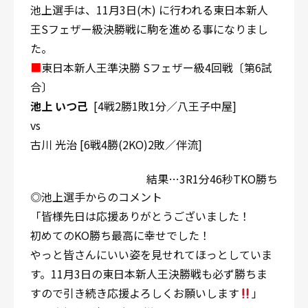
池上選手は、11月3日(木) に行われる東日本新人
王Sフェザー級決勝戦に駒を進める事になりまし
た。
■
東日本新人王準決勝 Sフェザー級4回戦〔第6試
合〕
池上 いつ己
[4戦2勝1敗1分／八王子中屋]
vs
古川 光治 [6戦4勝(2KO)2敗／伴流]
結果…3R1分46秒TKO勝ち
◎池上選手からのコメント
「皆様先日は応援ありがとうございました！
初めてのKO勝ち最高に幸せでした！
やっと皆さんにいい姿を見せれてほっとしていま
す。11月3日の東日本新人王決勝戦も必ず勝ちま
すので引き続き応援よろしくお願いします
」