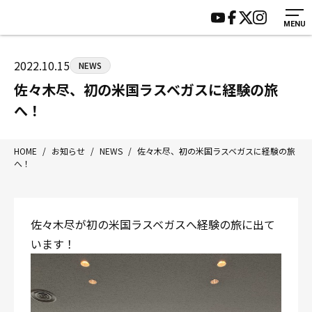
MENU
HOME
施設紹介
ジムについて
アクセス
2022.10.15
NEWS
トレーニング
会員様の声
佐々木尽、初の米国ラスベガスに経験の旅
アマ・スパー各大会・キッズ
よくあるご質問
へ！
選手・スタッフ
お知らせ
入会案内
サポーター募集
HOME
/
お知らせ
/
NEWS
/
佐々木尽、初の米国ラスベガスに経験の旅
へ！
見学・1日体験
お問い合わせ
法人会員について
個人情報保護方針
八王子中屋ボクシングジム
佐々木尽が初の米国ラスベガスへ経験の旅に出て
〒192-0072 東京都八王子市南町3-8 第2原嶋ビル1F
います！
Tel/Fax：042-622-7222
営業時間：月〜土 14:00〜22:00 / 日・祝 14:00〜19:00