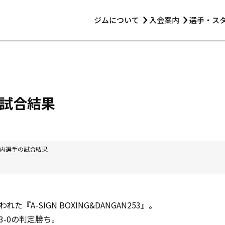
ジムについて
入会案内
選手・ス
HOME
ジムについて
トレーニング
見学・1日体験
 第2原嶋ビル1F
トレーニング
アマ・スパー各大会・キッズ
法人会員について
アマ・スパー各大会・キッズ
 14:00〜19:00
試合結果
選手・スタッフ
内選手の試合結果
『A-SIGN BOXING&DANGAN253』。
-0の判定勝ち。