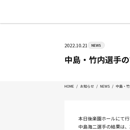
八王子中屋ボクシングジム
〒192-0072 東京都八王子市南町3-8
2022.10.21
NEWS
Tel/Fax：042-622-7222
営業時間：月〜土 14:00〜22:00 / 日・祝
中島・竹内選手の
HOME
/
お知らせ
/
NEWS
/
中島・竹
本日後楽園ホールにて行われた
中島海二選手の結果は、3