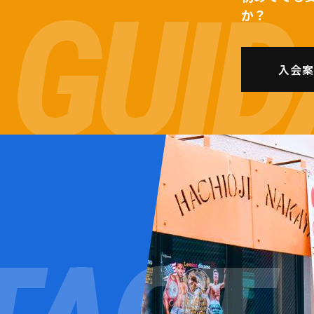
か？
入会案