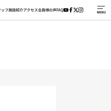
タッフ
施設紹介
アクセス
会員様の声
FAQ
MENU
入会案内
会員様の声
見学・1日体験
よくあるご質問
法人会員について
お知らせ
施設紹介
サポーター募集
アクセス
お問い合わせ
個人情報保護方針