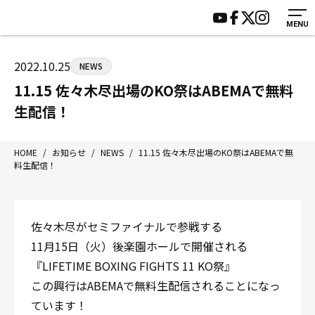
MENU
HOME
施設紹介
ジムについて
アクセス
2022.10.25
NEWS
トレーニング
会員様の声
11.15 佐々木尽出場のKO祭はABEMAで無料
アマ・スパー各大会・キッズ
よくあるご質問
生配信！
選手・スタッフ
お知らせ
入会案内
サポーター募集
HOME
/
お知らせ
/
NEWS
/
11.15 佐々木尽出場のKO祭はABEMAで無
料生配信！
見学・1日体験
お問い合わせ
法人会員について
個人情報保護方針
八王子中屋ボクシングジム
佐々木尽がセミファイナルで参戦する
〒192-0072 東京都八王子市南町3-8 第2原嶋ビル1F
11月15日（火）後楽園ホールで開催される
Tel/Fax：042-622-7222
『LIFETIME BOXING FIGHTS 11 KO祭』
営業時間：月〜土 14:00〜22:00 / 日・祝 14:00〜19:00
この興行はABEMAで無料生配信されることになっ
ています！