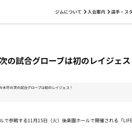
ジムについて
入会案内
選手・ス
HOME
ジムについて
トレーニング
見学・1日体験
 第2原嶋ビル1F
トレーニング
アマ・スパー各大会・キッズ
法人会員について
アマ・スパー各大会・キッズ
 14:00〜19:00
尽の次の試合グローブは初のレイジェス
選手・スタッフ
5 佐々木尽の次の試合グローブは初のレイジェス！
参戦する11月15日（火）後楽園ホールで開催される『LIFETIME 