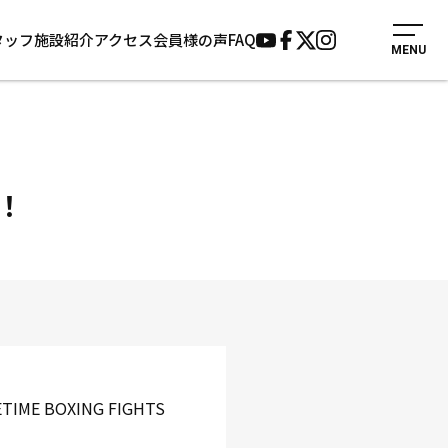
タッフ
施設紹介
アクセス
会員様の声
FAQ
MENU
入会案内
会員様の声
見学・1日体験
よくあるご質問
法人会員について
お知らせ
施設紹介
サポーター募集
！
アクセス
お問い合わせ
個人情報保護方針
BOXING FIGHTS