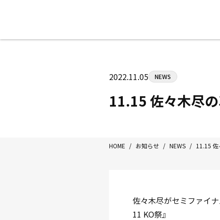
八王子中屋ボクシングジム
〒192-0072 東京都八王子市南町3-8
2022.11.05
NEWS
Tel/Fax：042-622-7222
営業時間：月〜土 14:00〜22:00 / 日・祝
11.15 佐々木
HOME
/
お知らせ
/
NEWS
/
11.1
佐々木尽がセミファイナルで
11 KO祭』