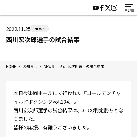
MENU
HOME
施設紹介
ジムについて
アクセス
2022.11.25
NEWS
トレーニング
会員様の声
西川宏次郎選手の試合結果
アマ・スパー各大会・キッズ
よくあるご質問
選手・スタッフ
お知らせ
入会案内
サポーター募集
HOME
/
お知らせ
/
NEWS
/
西川宏次郎選手の試合結果
見学・1日体験
お問い合わせ
法人会員について
個人情報保護方針
本日後楽園ホールにて行われた『ゴールデンチャ
八王子中屋ボクシングジム
イルドボクシングvol.134』。
〒192-0072 東京都八王子市南町3-8 第2原嶋ビル1F
西川宏次郎選手の試合結果は、3-0の判定勝ちとな
Tel/Fax：042-622-7222
りました。
営業時間：月〜土 14:00〜22:00 / 日・祝 14:00〜19:00
皆様の応援、有難うございました。