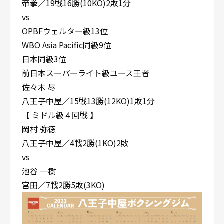
帝拳／19戦16勝(10KO)2敗1分
vs
OPBFウェルター級13位
WBO Asia Pacific同級9位
日本同級3位
前日本スーパーライト級ユース王者
佐々木 尽
八王子中屋／15戦13勝(12KO)1敗1分
【 ミドル級４回戦 】
岡村 弥徳
八王子中屋／4戦2勝(1KO)2敗
vs
池谷 一樹
宮田／7戦2勝5敗(3KO)