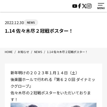
MENU
HOME
施設紹介
ジムについて
アクセス
2022.12.30
NEWS
トレーニング
会員様の声
1.14 佐々木尽２冠戦ポスター！
アマ・スパー各大会・キッズ
よくあるご質問
選手・スタッフ
お知らせ
入会案内
サポーター募集
HOME
/
お知らせ
/
NEWS
/
1.14 佐々木尽２冠戦ポスター！
見学・1日体験
お問い合わせ
法人会員について
個人情報保護方針
新年明けの２０２３年１月１４日（土）
八王子中屋ボクシングジム
後楽園ホールで行われる『第６２０回 ダイナミッ
〒192-0072 東京都八王子市南町3-8 第2原嶋ビル1F
クグローブ』
Tel/Fax：042-622-7222
佐々木尽の２冠戦ポスターをいただいておりま
営業時間：月〜土 14:00〜22:00 / 日・祝 14:00〜19:00
す！