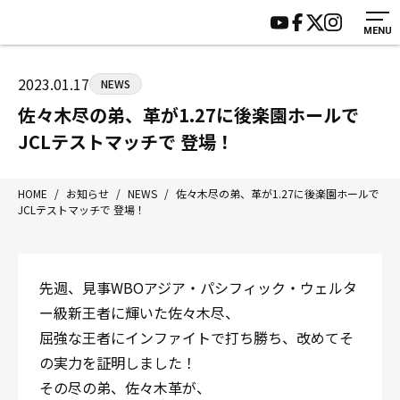
MENU
HOME
施設紹介
ジムについて
アクセス
2023.01.17
NEWS
トレーニング
会員様の声
佐々木尽の弟、革が1.27に後楽園ホールで
アマ・スパー各大会・キッズ
よくあるご質問
JCLテストマッチで 登場！
選手・スタッフ
お知らせ
入会案内
サポーター募集
HOME
/
お知らせ
/
NEWS
/
佐々木尽の弟、革が1.27に後楽園ホールで
JCLテストマッチで 登場！
見学・1日体験
お問い合わせ
法人会員について
個人情報保護方針
八王子中屋ボクシングジム
先週、見事WBOアジア・パシフィック・ウェルタ
〒192-0072 東京都八王子市南町3-8 第2原嶋ビル1F
ー級新王者に輝いた佐々木尽、
Tel/Fax：042-622-7222
屈強な王者にインファイトで打ち勝ち、改めてそ
営業時間：月〜土 14:00〜22:00 / 日・祝 14:00〜19:00
の実力を証明しました！
その尽の弟、佐々木革が、