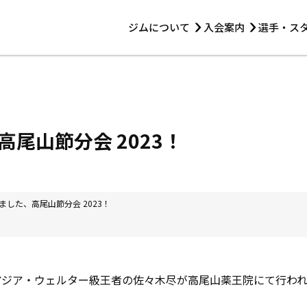
ジムについて
入会案内
選手・ス
HOME
ジムについて
トレーニング
見学・1日体験
 第2原嶋ビル1F
トレーニング
アマ・スパー各大会・キッズ
法人会員について
アマ・スパー各大会・キッズ
 14:00〜19:00
尾山節分会 2023！
選手・スタッフ
ました、高尾山節分会 2023！
アジア・ウェルター級王者の佐々木尽が高尾山薬王院にて行わ