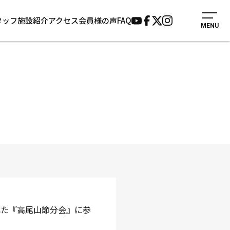
タッフ
施設紹介
アクセス
会員様の声
FAQ
MENU
入会案内
会員様の声
見学・1日体験
よくあるご質問
法人会員について
お知らせ
施設紹介
サポーター募集
アクセス
お問い合わせ
個人情報保護方針
れた『高尾山節分会』に参