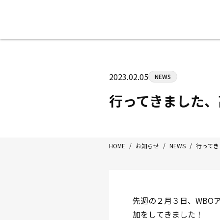
八王子中屋ボクシングジム
〒192-0072 東京都八王子市南町3-8
2023.02.05
NEWS
Tel/Fax：042-622-7222
営業時間：月〜土 14:00〜22:00 / 日・祝
行ってきました、高
HOME
/
お知らせ
/
NEWS
/
行ってき
先週の２月３日、WBO
加をしてきました！