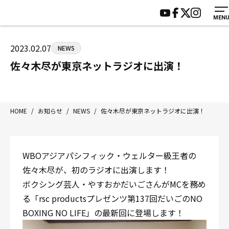
MEN
HOME
施設紹介
ジムについて
アクセス
2023.02.07
NEWS
トレーニング
会員様の声
佐々木尽が東京ネットラジオに出演！
アマ・スパー各大会・キッズ
よくあるご質問
選手・スタッフ
お知らせ
入会案内
サポーター募集
HOME
/
お知らせ
/
NEWS
/
佐々木尽が東京ネットラジオに出演！
見学・1日体験
お問い合わせ
法人会員について
個人情報保護方針
WBOアジアパシフィック・ウェルター級王者の
八王子中屋ボクシングジム
佐々木尽が、初のラジオに出演します！
〒192-0072 東京都八王子市南町3-8 第2原嶋ビル1F
ボクシング芸人・やすおかだいごさんがMCを務め
Tel/Fax：042-622-7222
る「rsc productsプレゼンツ第137回だいごのNO
営業時間：月〜土 14:00〜22:00 / 日・祝 14:00〜19:00
BOXING NO LIFE」の最新回に登場します！