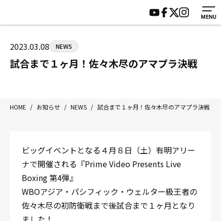
MENU
HOME
施設紹介
ジムについて
アクセス
2023.03.08
NEWS
トレーニング
会員様の声
試合まで１ヶ月！佐々木尽のアマプラ決戦
アマ・スパー各大会・キッズ
よくあるご質問
選手・スタッフ
お知らせ
入会案内
サポーター募集
HOME
/
お知らせ
/
NEWS
/
試合まで１ヶ月！佐々木尽のアマプラ決戦
見学・1日体験
お問い合わせ
法人会員について
個人情報保護方針
ビッグイベントとなる４月８日（土）有明アリー
八王子中屋ボクシングジム
ナで開催される『Prime Video Presents Live
〒192-0072 東京都八王子市南町3-8 第2原嶋ビル1F
Boxing 第4弾』
Tel/Fax：042-622-7222
WBOアジア・パシフィック・ウェルター級王者の
営業時間：月〜土 14:00〜22:00 / 日・祝 14:00〜19:00
佐々木尽の初防衛戦まで後試合まで１ヶ月となり
ました！