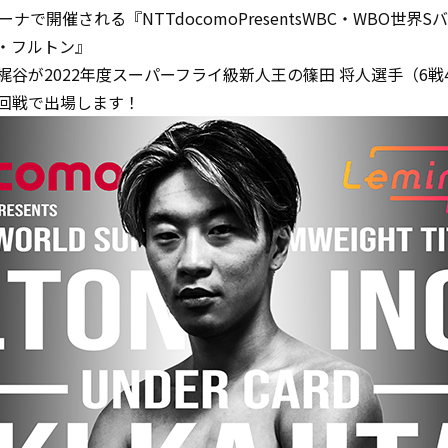
で開催される『NTTdocomoPresentsWBC・WBO世
ン・フルトン』
谷が2022年度スーパーフライ級新人王の篠田 将人選手（6戦4勝
回戦で出場します！