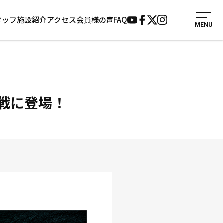
タッフ
施設紹介
アクセス
会員様の声
FAQ
MENU
入会案内
会員様の声
見学・1日体験
よくあるご質問
法人会員について
お知らせ
施設紹介
サポーター募集
ン戦に登場！
アクセス
お問い合わせ
個人情報保護方針