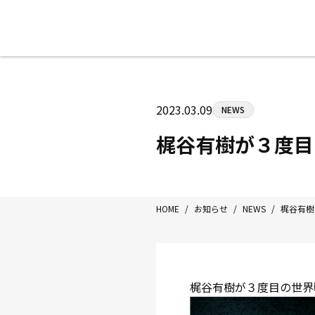
八王子中屋ボクシングジム
〒192-0072 東京都八王子市南町3-8
2023.03.09
NEWS
Tel/Fax：042-622-7222
営業時間：月〜土 14:00〜22:00 / 日・祝
梶谷有樹が３度目
HOME
/
お知らせ
/
NEWS
/
梶谷有樹
梶谷有樹が３度目の世界