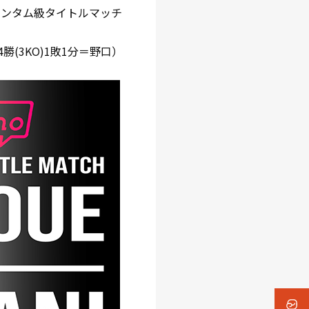
界Sバンタム級タイトルマッチ
(3KO)1敗1分＝野口）