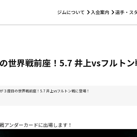
ジムについて
入会案内
選手・ス
HOME
ジムについて
トレーニング
見学・1日体験
 第2原嶋ビル1F
トレーニング
アマ・スパー各大会・キッズ
法人会員について
アマ・スパー各大会・キッズ
 14:00〜19:00
の世界戦前座！5.7 井上vsフルト
選手・スタッフ
が３度目の世界戦前座！5.7 井上vsフルトン戦に登場！
戦アンダーカードに出場します！