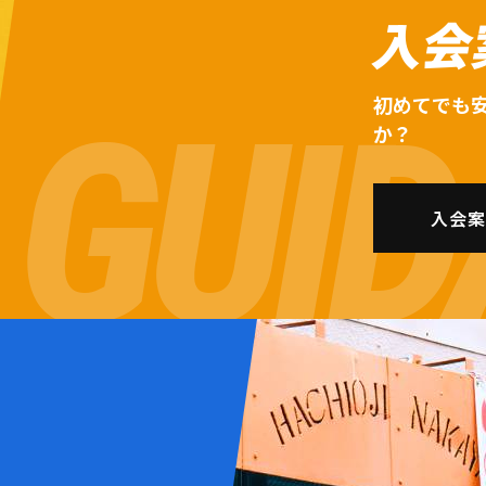
入会
初めてでも
か？
入会案