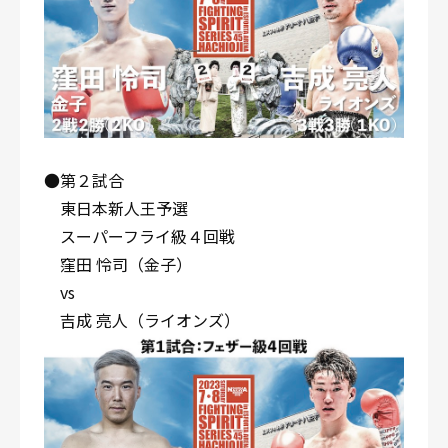
●第２試合
東日本新人王予選
スーパーフライ級４回戦
窪田 怜司（金子）
vs
吉成 亮人（ライオンズ）