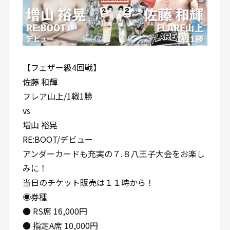
【フェザー級4回戦】
佐藤 和輝
フレア山上/1戦1勝
vs
増山 裕晃
RE:BOOT/デビュー
アンダーカードも充実の７.８八王子大会をお楽し
みに！
当日のチケット販売は１１時から！
◉券種
● RS席 16,000円
● 指定A席 10,000円