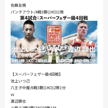
佐藤友規
パンチアウト/4戦3勝(1KO)1敗
【スーパーフェザー級4回戦】
池上いつ己
八王子中屋/6戦3勝(1KO)2敗1分
vs
渡辺顕也
小熊/12戦3勝(3KO)8敗1分