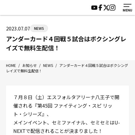
MENU
HOME
施設紹介
ジムについて
アクセス
2023.07.07
NEWS
トレーニング
会員様の声
アンダーカード４回戦５試合はボクシングレ
アマ・スパー各大会・キッズ
よくあるご質問
イズで無料生配信！
選手・スタッフ
お知らせ
入会案内
サポーター募集
HOME
/
お知らせ
/
NEWS
/
アンダーカード４回戦５試合はボクシング
レイズで無料生配信！
見学・1日体験
お問い合わせ
法人会員について
個人情報保護方針
八王子中屋ボクシングジム
７月８日（土）エスフォルタアリーナ八王子で開
〒192-0072 東京都八王子市南町3-8 第2原嶋ビル1F
催される『第45回 ファイティング・スピ リッ
Tel/Fax：042-622-7222
ト・シリーズ』、
営業時間：月〜土 14:00〜22:00 / 日・祝 14:00〜19:00
メインイベント、セミファイナル、セミセミはU-
NEXTで配信されることが決まりました！