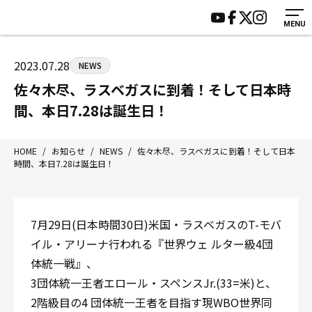
MENU
HOME
施設紹介
ジムについて
アクセス
2023.07.28
NEWS
トレーニング
会員様の声
佐々木尽、ラスベガスに到着！そして日本時
アマ・スパー各大会・キッズ
よくあるご質問
間、本日7.28は誕生日！
選手・スタッフ
お知らせ
入会案内
サポーター募集
HOME
/
お知らせ
/
NEWS
/
佐々木尽、ラスベガスに到着！そして日本
時間、本日7.28は誕生日！
見学・1日体験
お問い合わせ
法人会員について
個人情報保護方針
八王子中屋ボクシングジム
7月29日(日本時間30日)米国・ラスベガスのT-モバ
〒192-0072 東京都八王子市南町3-8 第2原嶋ビル1F
イル・アリーナ行われる『世界ウェ ルター級4団
Tel/Fax：042-622-7222
体統一戦』、
営業時間：月〜土 14:00〜22:00 / 日・祝 14:00〜19:00
3団体統一王者エロール・スペンスJr.(33=米)と、
2階級目の4 団体統一王者を目指す現WBO世界同