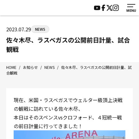
MENU
HOME
施設紹介
ジムについて
アクセス
2023.07.29
NEWS
トレーニング
会員様の声
佐々木尽、ラスベガスの公開前日計量、試合
アマ・スパー各大会・キッズ
よくあるご質問
観戦
選手・スタッフ
お知らせ
入会案内
サポーター募集
HOME
/
お知らせ
/
NEWS
/
佐々木尽、ラスベガスの公開前日計量、試
合観戦
見学・1日体験
お問い合わせ
法人会員について
個人情報保護方針
八王子中屋ボクシングジム
現在、米国・ラスベガスでウェルター級頂上決戦
〒192-0072 東京都八王子市南町3-8 第2原嶋ビル1F
の観戦に訪れている佐々木尽、
Tel/Fax：042-622-7222
本日はそのスペンスvsクロフォード、４冠統一戦
営業時間：月〜土 14:00〜22:00 / 日・祝 14:00〜19:00
の前日計量に行ってきました！