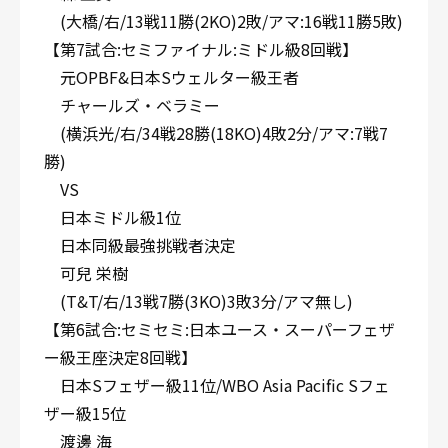
(大橋/右/13戦11勝(2KO)2敗/アマ:16戦11勝5敗)
【第7試合:セミファイナル:ミドル級8回戦】
元OPBF&日本Sウェルター級王者
チャールズ・ベラミー
(横浜光/右/34戦28勝(18KO)4敗2分/アマ:7戦7
勝)
VS
日本ミドル級1位
日本同級最強挑戦者決定
可兒 栄樹
(T&T/右/13戦7勝(3KO)3敗3分/アマ無し)
【第6試合:セミセミ:日本ユース・スーパーフェザ
ー級王座決定8回戦】
日本Sフェザー級11位/WBO Asia Pacific Sフェ
ザー級15位
渡邊 海