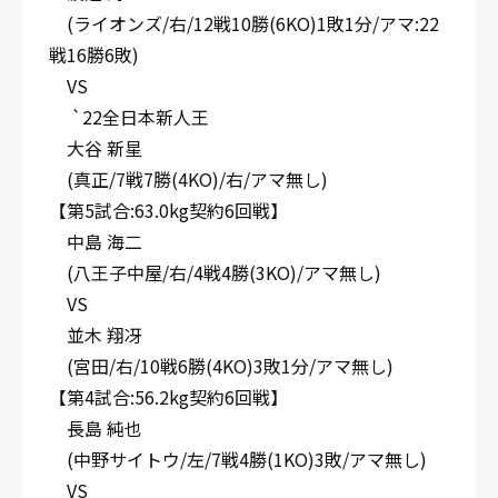
(ライオンズ/右/12戦10勝(6KO)1敗1分/アマ:22
戦16勝6敗)
VS
`22全日本新人王
大谷 新星
(真正/7戦7勝(4KO)/右/アマ無し)
【第5試合:63.0kg契約6回戦】
中島 海二
(八王子中屋/右/4戦4勝(3KO)/アマ無し)
VS
並木 翔冴
(宮田/右/10戦6勝(4KO)3敗1分/アマ無し)
【第4試合:56.2kg契約6回戦】
長島 純也
(中野サイトウ/左/7戦4勝(1KO)3敗/アマ無し)
VS