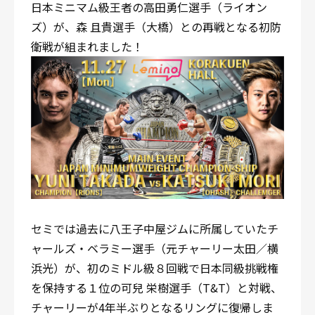
日本ミニマム級王者の高田勇仁選手（ライオン
ズ）が、森 且貴選手（大橋）との再戦となる初防
衛戦が組まれました！
セミでは過去に八王子中屋ジムに所属していたチ
ャールズ・ベラミー選手（元チャーリー太田／横
浜光）が、初のミドル級８回戦で日本同級挑戦権
を保持する１位の可兒 栄樹選手（T&T）と対戦、
チャーリーが4年半ぶりとなるリングに復帰しま