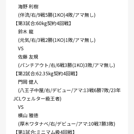
海野 利樹
(伴流/右/9戦5勝(1KO)4敗/アマ無し)
【第3試合:60kg契約4回戦】
鈴木 龍
(元気/右/3戦2勝(1KO)1敗/アマ無し)
VS
佐藤 友規
(パンチアウト/右/6戦3勝(1KO)3敗/アマ無し)
【第2試合:62.35kg契約4回戦】
門岡 健人
(八王子中屋/右/デビュー/アマ:13戦6勝7敗/23年
JCLウェルター級王者)
VS
横山 雅徳
(厚木ワタナベ/右/デビュー/アマ:10戦7勝3敗)
【第1試合:ミニマム級4回戦】