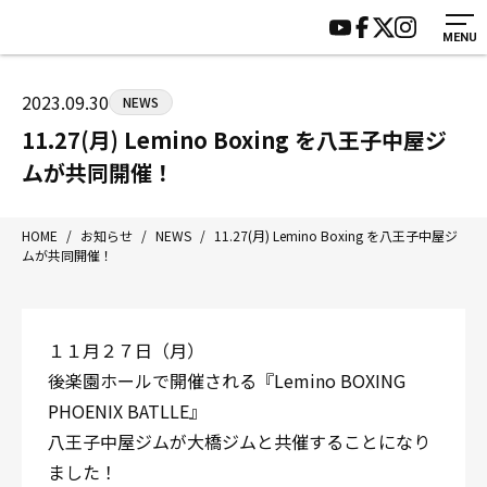
MENU
HOME
施設紹介
ジムについて
アクセス
2023.09.30
NEWS
トレーニング
会員様の声
11.27(月) Lemino Boxing を八王子中屋ジ
アマ・スパー各大会・キッズ
よくあるご質問
ムが共同開催！
選手・スタッフ
お知らせ
入会案内
サポーター募集
HOME
/
お知らせ
/
NEWS
/
11.27(月) Lemino Boxing を八王子中屋ジ
ムが共同開催！
見学・1日体験
お問い合わせ
法人会員について
個人情報保護方針
八王子中屋ボクシングジム
１１月２７日（月）
〒192-0072 東京都八王子市南町3-8 第2原嶋ビル1F
後楽園ホールで開催される『Lemino BOXING
Tel/Fax：042-622-7222
PHOENIX BATLLE』
営業時間：月〜土 14:00〜22:00 / 日・祝 14:00〜19:00
八王子中屋ジムが大橋ジムと共催することになり
ました！