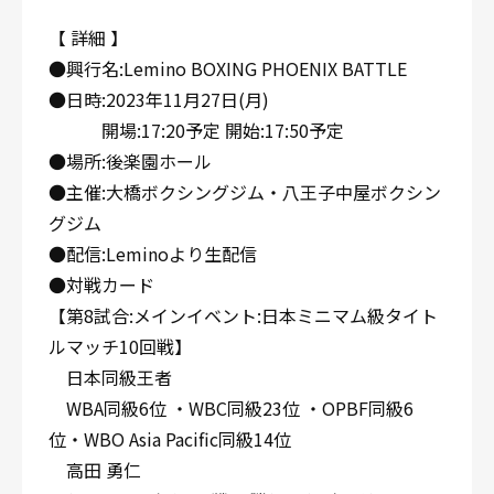
【 詳細 】
●興行名:Lemino BOXING PHOENIX BATTLE
●日時:2023年11月27日(月)
開場:17:20予定 開始:17:50予定
●場所:後楽園ホール
●主催:大橋ボクシングジム・八王子中屋ボクシン
グジム
●配信:Leminoより生配信
●対戦カード
【第8試合:メインイベント:日本ミニマム級タイト
ルマッチ10回戦】
日本同級王者
WBA同級6位 ・WBC同級23位 ・OPBF同級6
位・WBO Asia Pacific同級14位
高田 勇仁