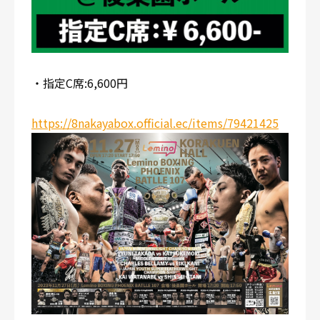
・指定C席:6,600円
https://8nakayabox.official.ec/items/79421425