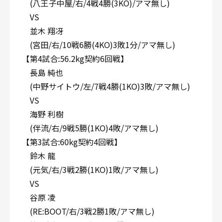
(八王子中屋/右/4戦4勝(3KO)/アマ無し)
VS
並木 翔冴
(宮田/右/10戦6勝(4KO)3敗1分/アマ無し)
【第4試合:56.2kg契約6回戦】
長島 純也
(中野サイトウ/左/7戦4勝(1KO)3敗/アマ無し)
VS
海野 利樹
(伴流/右/9戦5勝(1KO)4敗/アマ無し)
【第3試合:60kg契約4回戦】
鈴木 龍
(元気/右/3戦2勝(1KO)1敗/アマ無し)
VS
谷原 凌
(RE:BOOT/右/3戦2勝1敗/アマ無し)