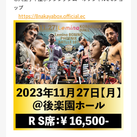
ップ
https://8nakayabox.official.ec