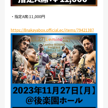
・指定A席:11,000円
https://8nakayabox.official.ec/items/79421387