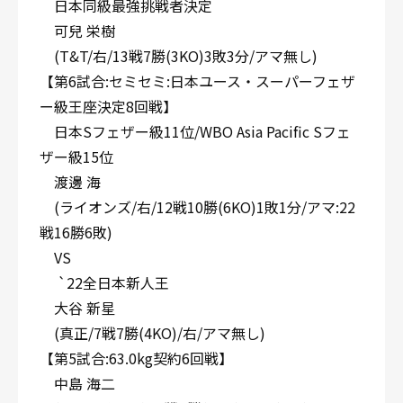
日本同級最強挑戦者決定
可兒 栄樹
(T&T/右/13戦7勝(3KO)3敗3分/アマ無し)
【第6試合:セミセミ:日本ユース・スーパーフェザ
ー級王座決定8回戦】
日本Sフェザー級11位/WBO Asia Pacific Sフェ
ザー級15位
渡邊 海
(ライオンズ/右/12戦10勝(6KO)1敗1分/アマ:22
戦16勝6敗)
VS
`22全日本新人王
大谷 新星
(真正/7戦7勝(4KO)/右/アマ無し)
【第5試合:63.0kg契約6回戦】
中島 海二