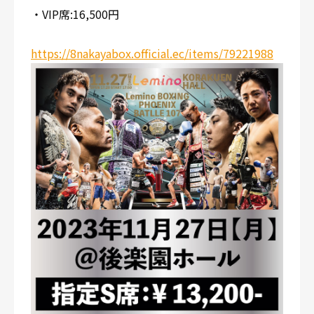
・VIP席:16,500円
https://8nakayabox.official.ec/items/79221988