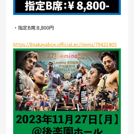
・指定B席:8,800円
https://8nakayabox.official.ec/items/79421405