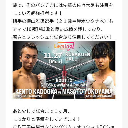
歳で、そのパンチ力には先輩の佐々木尽も注目を
している超強打者です！
相手の横山雅徳選手（２１歳＝厚木ワタナベ）も
アマで10戦7勝3敗と良い成績を残しており、
若さとフレッシュな試合ぶり注目してください！
あと少しで試合まで１ヶ月、
しっかりと準備をしていきます！
◎八王子中屋ボクシングジム・オフシャルE Cショ