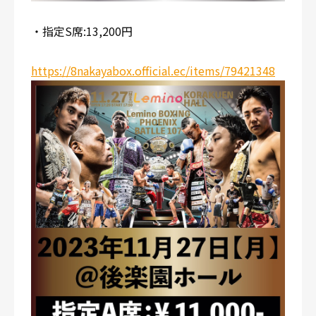
・指定S席:13,200円
https://8nakayabox.official.ec/items/79421348