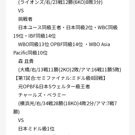
(ライオンズ/右/23戦12勝(6KO)8敗3分)
VS
挑戦者
日本ユース同級王者・日本同級2位・WBC同級
19位・IBF同級14位
WBO同級13位 OPBF同級14位 ・WBO Asia
Pacific同級10位
森 且貴
(大橋/右/13戦11勝(2KO)2敗/アマ:16戦11勝5敗)
【第7試合:セミファイナル:ミドル級8回戦】
元OPBF&日本Sウェルター級王者
チャールズ・ベラミー
(横浜光/右/34戦28勝(18KO)4敗2分/アマ:7戦7
勝)
VS
日本ミドル級1位