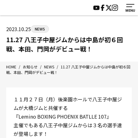
MENU
HOME
施設紹介
ジムについて
アクセス
2023.10.25
NEWS
トレーニング
会員様の声
11.27 八王子中屋ジムからは中島が初６回
アマ・スパー各大会・キッズ
よくあるご質問
戦、本田、門岡がデビュー戦！
選手・スタッフ
お知らせ
入会案内
サポーター募集
HOME
/
お知らせ
/
NEWS
/
11.27 八王子中屋ジムからは中島が初６回
戦、本田、門岡がデビュー戦！
見学・1日体験
お問い合わせ
法人会員について
個人情報保護方針
八王子中屋ボクシングジム
１１月２７日（月）後楽園ホールで八王子中屋ジ
〒192-0072 東京都八王子市南町3-8 第2原嶋ビル1F
ムが大橋ジムと共催する
Tel/Fax：042-622-7222
『Lemino BOXING PHOENIX BATLLE 107』
営業時間：月〜土 14:00〜22:00 / 日・祝 14:00〜19:00
主催でもある八王子中屋ジムからは３名の選手達
が登場します！