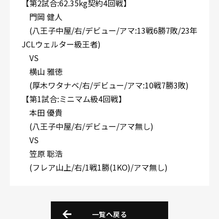
【第2試合:62.35kg契約4回戦】
門岡 健人
(八王子中屋/右/デビュー/アマ:13戦6勝7敗/23年
JCLウェルター級王者)
VS
横山 雅徳
(厚木ワタナベ/右/デビュー/アマ:10戦7勝3敗)
【第1試合:ミニマム級4回戦】
本田 優貴
(八王子中屋/右/デビュー/アマ無し)
VS
笠原 聡浩
(フレア山上/右/1戦1勝(1KO)/アマ無し)
一覧へ戻る