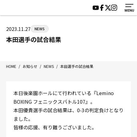
MENU
HOME
施設紹介
ジムについて
アクセス
2023.11.27
NEWS
トレーニング
会員様の声
本田選手の試合結果
アマ・スパー各大会・キッズ
よくあるご質問
選手・スタッフ
お知らせ
入会案内
サポーター募集
HOME
/
お知らせ
/
NEWS
/
本田選手の試合結果
見学・1日体験
お問い合わせ
法人会員について
個人情報保護方針
本日後楽園ホールにて行われている『Lemino
八王子中屋ボクシングジム
BOXING フェニックスバトル107』。
〒192-0072 東京都八王子市南町3-8 第2原嶋ビル1F
本田優貴選手の試合結果は、0-3の判定負けとなり
Tel/Fax：042-622-7222
ました。
営業時間：月〜土 14:00〜22:00 / 日・祝 14:00〜19:00
皆様の応援、有り難うございました。