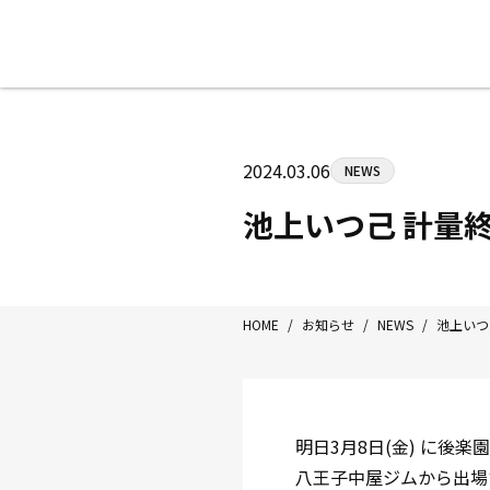
八王子中屋ボクシングジム
〒192-0072 東京都八王子市南町3-8
2024.03.06
NEWS
Tel/Fax：042-622-7222
営業時間：月〜土 14:00〜22:00 / 日・祝
池上いつ己 計量終
HOME
/
お知らせ
/
NEWS
/
池上いつ
明日3月8日(金) に後
八王子中屋ジムから出場