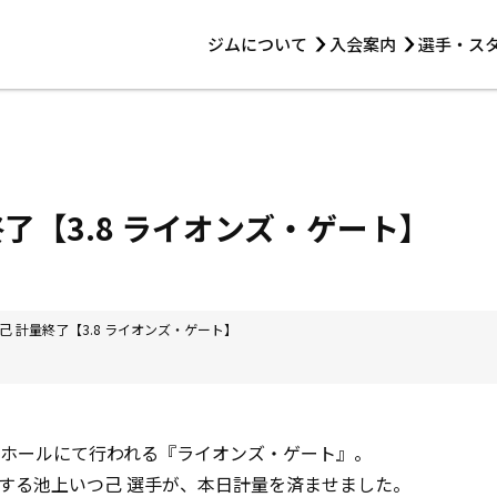
ジムについて
入会案内
選手・ス
HOME
ジムについて
トレーニング
見学・1日体験
 第2原嶋ビル1F
トレーニング
アマ・スパー各大会・キッズ
法人会員について
アマ・スパー各大会・キッズ
 14:00〜19:00
了【3.8 ライオンズ・ゲート】
選手・スタッフ
己 計量終了【3.8 ライオンズ・ゲート】
楽園ホールにて行われる『ライオンズ・ゲート』。
する池上いつ己 選手が、本日計量を済ませました。