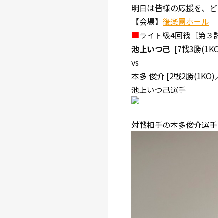
明日は皆様の応援を、ど
【会場】
後楽園ホール
■
ライト級4回戦〔第３
池上いつ己
[7戦3勝(1
vs
本多 俊介 [2戦2勝(1KO
池上いつ己選手
対戦相手の本多俊介選手