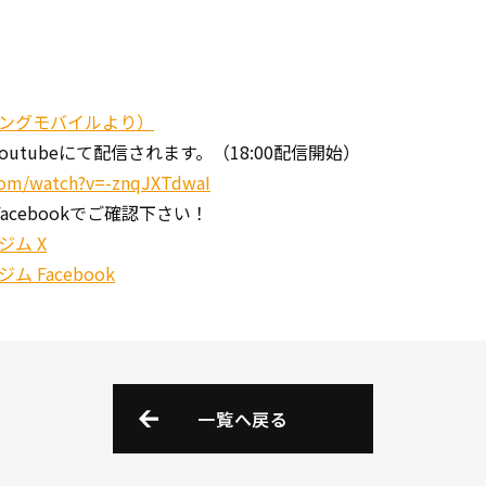
ングモバイルより）
youtubeにて配信されます。（18:00配信開始）
com/watch?v=-znqJXTdwaI
・Facebookでご確認下さい！
ム X
 Facebook
一覧へ戻る