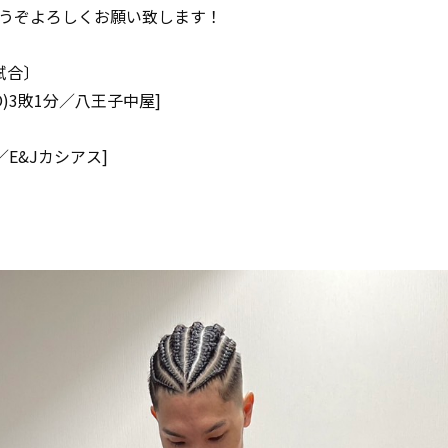
うぞよろしくお願い致します！
試合〕
KO)3敗1分／八王子中屋]
)／E&Jカシアス]