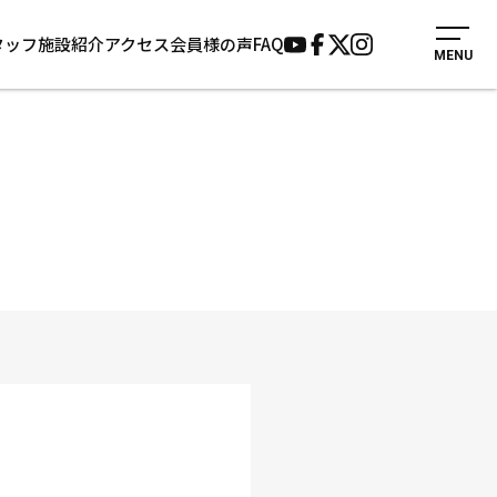
タッフ
施設紹介
アクセス
会員様の声
FAQ
MENU
入会案内
会員様の声
見学・1日体験
よくあるご質問
法人会員について
お知らせ
施設紹介
サポーター募集
アクセス
お問い合わせ
個人情報保護方針