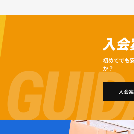
入会
初めてでも
か？
入会案