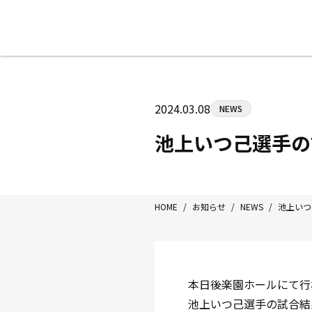
八王子中屋ボクシングジム
〒192-0072 東京都八王子市南町3-8
2024.03.08
NEWS
Tel/Fax：042-622-7222
営業時間：月〜土 14:00〜22:00 / 日・祝
池上いつ己選手の
HOME
/
お知らせ
/
NEWS
/
池上いつ
本日後楽園ホールにて行
池上いつ己選手の試合結