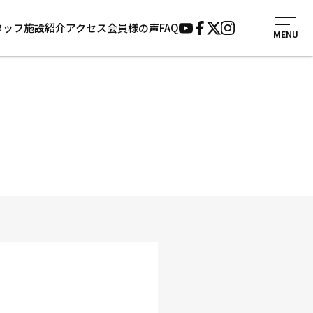
タッフ
施設紹介
アクセス
会員様の声
FAQ
MENU
入会案内
会員様の声
見学・1日体験
よくあるご質問
法人会員について
お知らせ
施設紹介
サポーター募集
アクセス
お問い合わせ
個人情報保護方針