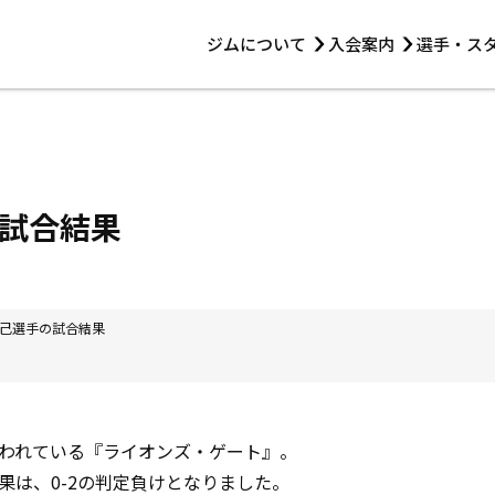
ジムについて
入会案内
選手・ス
HOME
ジムについて
トレーニング
見学・1日体験
 第2原嶋ビル1F
トレーニング
アマ・スパー各大会・キッズ
法人会員について
アマ・スパー各大会・キッズ
 14:00〜19:00
試合結果
選手・スタッフ
己選手の試合結果
われている『ライオンズ・ゲート』。
果は、0-2の判定負けとなりました。