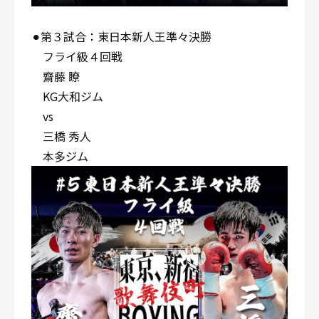
⚫︎第３試合：東日本新人王準々決勝
フライ級４回戦
齋藤 瞭
KG大和ジム
vs
三橋 秀人
本多ジム