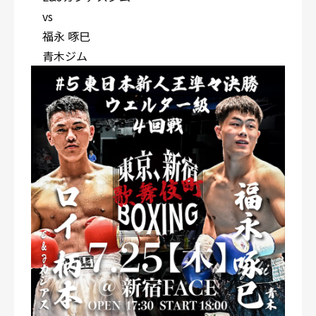
vs
福永 啄巳
青木ジム