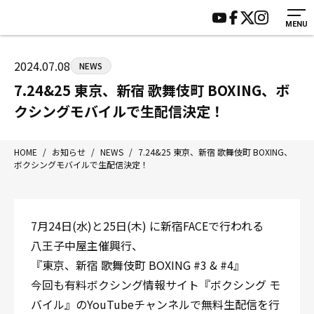
MENU
HOME
施設紹介
ジムについて
アクセス
2024.07.08
NEWS
トレーニング
会員様の声
7.24&25 東京、新宿 歌舞伎町 BOXING、ボ
アマ・スパー各大会・キッズ
よくあるご質問
クシングモバイルで生配信決定！
選手・スタッフ
お知らせ
入会案内
サポーター募集
HOME
/
お知らせ
/
NEWS
/
7.24&25 東京、新宿 歌舞伎町 BOXING、
ボクシングモバイルで生配信決定！
見学・1日体験
お問い合わせ
法人会員について
個人情報保護方針
八王子中屋ボクシングジム
7月24日(水)と25日(木) に新宿FACEで行われる
〒192-0072 東京都八王子市南町3-8 第2原嶋ビル1F
八王子中屋主催興行、
Tel/Fax：042-622-7222
『東京、新宿 歌舞伎町 BOXING #3 & #4』
営業時間：月〜土 14:00〜22:00 / 日・祝 14:00〜19:00
今回も有料ボクシング情報サイト『ボクシング モ
バイル』のYouTubeチャンネルで無料生配信を行