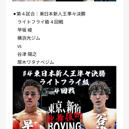
⚫︎第４試合：東日本新人王準々決勝
ライトフライ級４回戦
早坂 峻
横浜光ジム
vs
谷津 陽之
厚木ワタナベジム