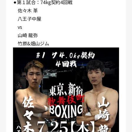
⚫︎第１試合：74kg契約4回戦
佐々木 革
八王子中屋
vs
山崎 龍弥
竹原&畑山ジム