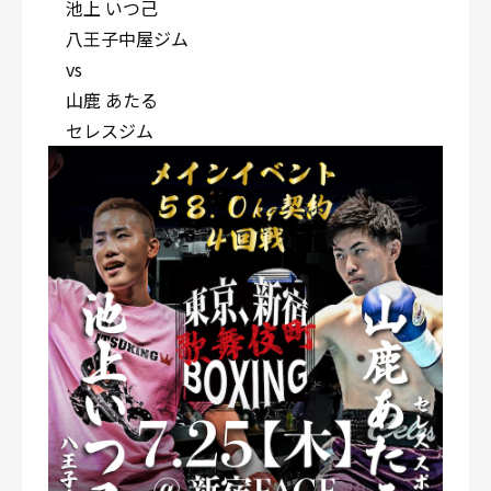
池上 いつ己
八王子中屋ジム
vs
山鹿 あたる
セレスジム