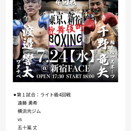
⚫︎第１試合：ライト級4回戦
遠藤 勇希
横浜光ジム
vs
五十嵐 丈