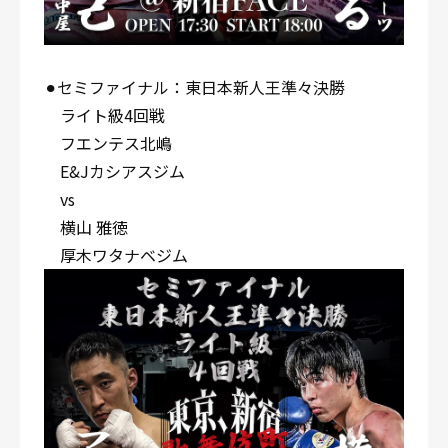
⚫︎セミファイナル：東日本新人王準々決勝
ライト級4回戦
フエンテス北嶋
E&Jカシアスジム
vs
横山 雅徳
厚木ワタナベジム