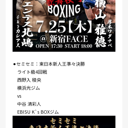
⚫︎セミセミ：東日本新人王準々決勝
ライト級4回戦
西野入 稜央
横浜光ジム
vs
中谷 清彩人
EBISU K`s BOXジム