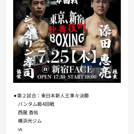
⚫︎第２試合：東日本新人王準々決勝
バンタム級4回戦
西屋 香佑
横浜光ジム
vs