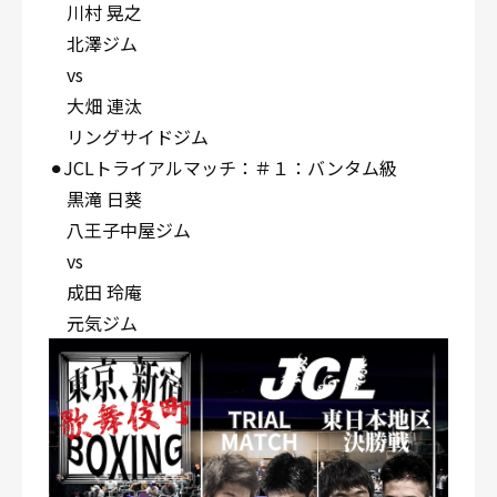
川村 晃之
北澤ジム
vs
大畑 連汰
リングサイドジム
⚫︎JCLトライアルマッチ：＃１：バンタム級
黒滝 日葵
八王子中屋ジム
vs
成田 玲庵
元気ジム