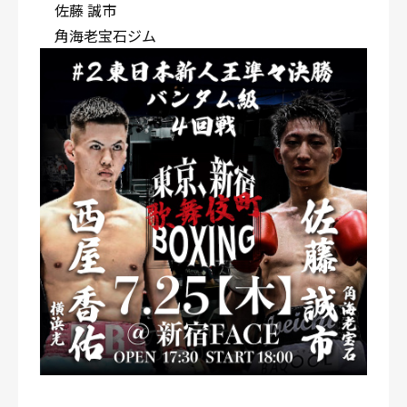
佐藤 誠市
角海老宝石ジム