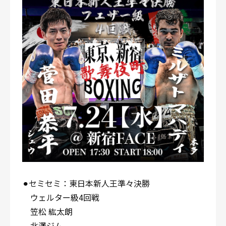
⚫︎セミセミ：東日本新人王準々決勝
ウェルター級4回戦
笠松 紘太朗
北澤ジム