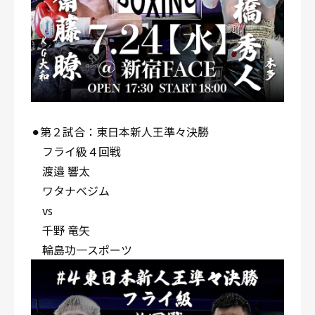
⚫︎第２試合：東日本新人王準々決勝
フライ級４回戦
渡邉 響太
ワタナベジム
vs
千野 竜矢
輪島功一スポーツ