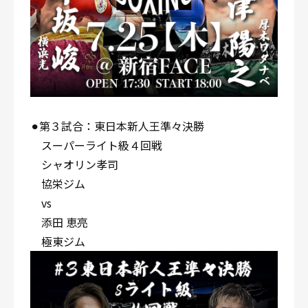
⚫︎第３試合：東日本新人王準々決勝
スーパーライト級４回戦
シャオリン孝司
協栄ジム
vs
添田 恵亮
極東ジム