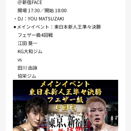
＠新宿FACE
開場 17:30／開始 18:00
・DJ：YOU MATSUZAKI
⚫︎メインイベント：東日本新人王準々決勝
フェザー級4回戦
江田 葵一
KG大和ジム
vs
田川 由詠
協栄ジム