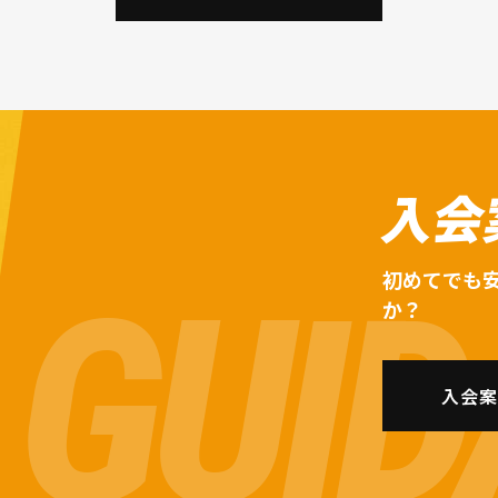
入会
初めてでも
か？
入会案