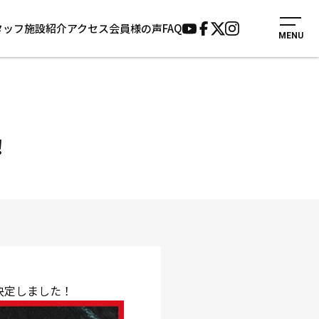
タッフ
施設紹介
アクセス
会員様の声
FAQ
MENU
入会案内
会員様の声
見学・1日体験
よくあるご質問
法人会員について
お知らせ
施設紹介
サポーター募集
！
アクセス
お問い合わせ
個人情報保護方針
決定しました！