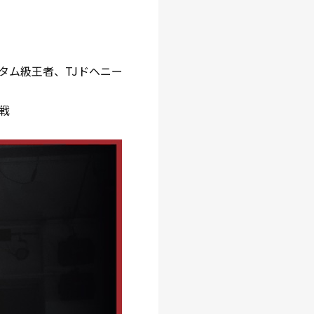
ンタム級王者、TJドヘニー
戦