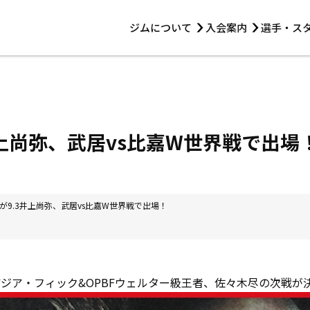
ジムについて
入会案内
選手・ス
HOME
ジムについて
トレーニング
見学・1日体験
 第2原嶋ビル1F
トレーニング
アマ・スパー各大会・キッズ
法人会員について
アマ・スパー各大会・キッズ
 14:00〜19:00
井上尚弥、武居vs比嘉W世界戦で出場
選手・スタッフ
が9.3井上尚弥、武居vs比嘉W世界戦で出場！
アジア・フィック&OPBFウェルター級王者、佐々木尽の次戦が