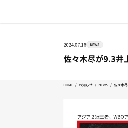
八王子中屋ボクシングジム
〒192-0072 東京都八王子市南町3-8
2024.07.16
NEWS
Tel/Fax：042-622-7222
営業時間：月〜土 14:00〜22:00 / 日・祝
佐々木尽が9.3
HOME
/
お知らせ
/
NEWS
/
佐々木尽
アジア２冠王者、WBO