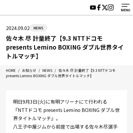
MENU
HOME
施設紹介
ジムについて
アクセス
2024.09.02
NEWS
トレーニング
会員様の声
佐々木 尽 計量終了【9.3 NTTドコモ
アマ・スパー各大会・キッズ
よくあるご質問
presents Lemino BOXING ダブル世界タイ
選手・スタッフ
お知らせ
トルマッチ】
入会案内
サポーター募集
HOME
/
お知らせ
/
NEWS
/
佐々木 尽 計量終了【9.3 NTTドコモ
見学・1日体験
お問い合わせ
presents Lemino BOXING ダブル世界タイトルマッチ】
法人会員について
個人情報保護方針
八王子中屋ボクシングジム
明日9月3日(火)に有明アリーナにて行われる
〒192-0072 東京都八王子市南町3-8 第2原嶋ビル1F
『NTTドコモ presents Lemino BOXING ダブル世
Tel/Fax：042-622-7222
営業時間：月〜土 14:00〜22:00 / 日・祝 14:00〜19:00
界タイトルマッチ』。
八王子中屋ジムから前座で出場する佐々木尽選手