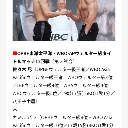
■
OPBF東洋太平洋・WBO-APウェルター級タイ
トルマッチ12回戦
〔第２試合〕
佐々木 尽
〔OPBFウェルター級王者／WBO Asia
Pacificウェルター級王者／WBOウェルター級3位
／IBFウェルター級4位／WBAウェルター級4位／
WBCウェルター級5位／19戦17勝(16KO)1敗1分／
八王子中屋〕
vs
カミル バラ〔OPBFウェルター級8位・WBO Asia
Pacificウェルター級10位
17戦15勝(8KO)1敗1分
／