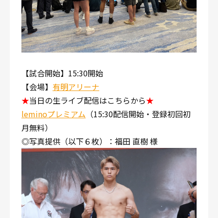
【試合開始】15:30開始
【会場】
有明アリーナ
★
当日の生ライブ配信はこちらから
★
leminoプレミアム
（15:30配信開始・登録初回初
月無料）
◎写真提供（以下６枚）：福田 直樹 様