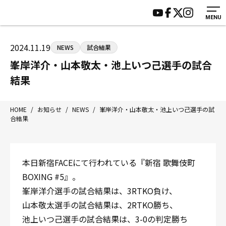
MENU
HOME
施設紹介
ジムについて
アクセス
2024.11.19
NEWS
試合結果
トレーニング
会員様の声
峯岸洋介・山本敬太・池上いつ己選手の試合
アマ・スパー各大会・キッズ
よくあるご質問
結果
選手・スタッフ
お知らせ
入会案内
サポーター募集
HOME
/
お知らせ
/
NEWS
/
峯岸洋介・山本敬太・池上いつ己選手の試
合結果
見学・1日体験
お問い合わせ
法人会員について
個人情報保護方針
八王子中屋ボクシングジム
本日新宿FACEにて行われている『新宿 歌舞伎町
〒192-0072 東京都八王子市南町3-8 第2原嶋ビル1F
BOXING #5』。
Tel/Fax：042-622-7222
峯岸洋介選手の試合結果は、3RTKO負け、
営業時間：月〜土 14:00〜22:00 / 日・祝 14:00〜19:00
山本敬太選手の試合結果は、2RTKO勝ち、
池上いつ己選手の試合結果は、3-0の判定勝ち