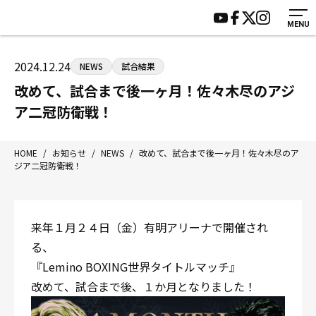
MENU
HOME
施設紹介
ジムについて
アクセス
2024.12.24
NEWS
試合結果
トレーニング
会員様の声
改めて、試合まで後一ヶ月！佐々木尽のアジ
アマ・スパー各大会・キッズ
よくあるご質問
ア二冠防衛戦！
選手・スタッフ
お知らせ
入会案内
サポーター募集
HOME
/
お知らせ
/
NEWS
/
改めて、試合まで後一ヶ月！佐々木尽のア
ジア二冠防衛戦！
見学・1日体験
お問い合わせ
法人会員について
個人情報保護方針
八王子中屋ボクシングジム
来年１月２４日（金）有明アリーナで開催され
〒192-0072 東京都八王子市南町3-8 第2原嶋ビル1F
る、
Tel/Fax：042-622-7222
『Lemino BOXING世界タイトルマッチ』
営業時間：月〜土 14:00〜22:00 / 日・祝 14:00〜19:00
改めて、試合まで後、１か月となりました！